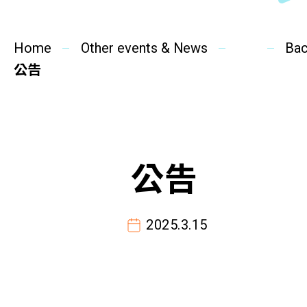
SideBySide Story
Home
Charity Events
Other events & News
Ba
公告
Other events & News
Related News
公告
About Us
Contact Us
2025.3.15