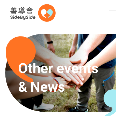
Online Shop
Donation
Volunteer
Skip to content (Press enter)
A
A
EN
繁
简
A
Other events
& News
Home
Services