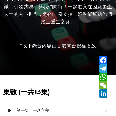
識，引發共鳴，與我們同行！一起進入在囚及更生
人士的內心世界，您的一份支持，絕對能幫助他們
踏上重生之路。
*以下錄音內容由香港電台授權播放
Fa
Te
Wh
We
集數 (一共13集)
Lin
第一集 - 一念之差