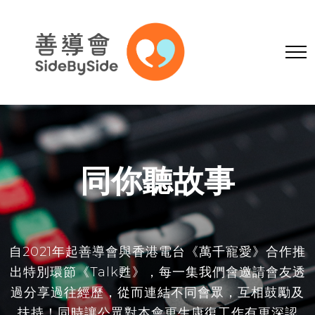
同你聽故事
自2021年起善導會與香港電台《萬千寵愛》合作推
出特別環節《Talk甦》，每一集我們會邀請會友透
過分享過往經歷，從而連結不同會眾，互相鼓勵及
扶持！同時讓公眾對本會更生康復工作有更深認