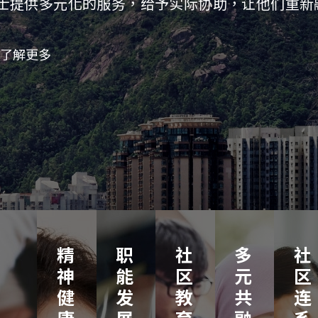
士提供多元化的服务，给予实际协助，让他们重新
了解更多
精
职
社
多
社
神
能
区
元
区
健
发
教
共
连