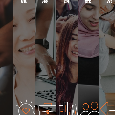
康
展
育
融
系