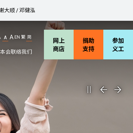
谢大顺 / 邓健泓
A
EN
繁
简
A
A
网上
捐助
参加
商店
支持
义工
本会
联络我们
机构简介
善导会刊物
职位空缺
招标通告