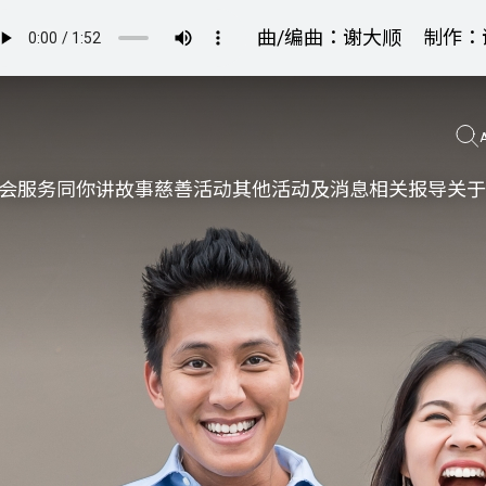
曲/编曲：谢大顺
制作：
会服务
同你讲故事
慈善活动
其他活动及消息
相关报导
关于
更生同行
精神健康
职能发展
社区教育
多元共融