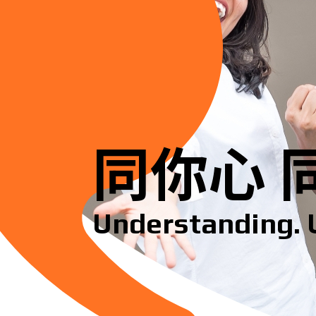
同你心 
Understanding. 