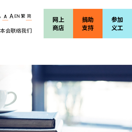
A
EN
繁
简
A
A
网上
捐助
参加
商店
支持
义工
本会
联络我们
机构简介
善导会刊物
职位空缺
招标通告