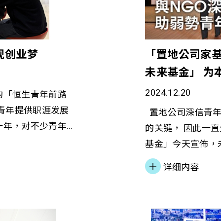
重，促使社会各界
荣实为跨界別协作
其中善导会的过渡
本，推动香港青年
合作房屋服务助脱贫
报导： 明报︱社
现创业梦
「置地公司家
建「善匯」及「善
务机构服务经济日报
未来
香港赛马会慈善信
奖项 表扬社会服务
生活计划」。善导
2024.12.20
福祉
的「恒生青年前路
苏凯君表示，项目
势青年提供职涯发展
置地公司深信青年
「健康」
十年，对不少青年
的关键， 因此一
nity）、「生活意
远的影响。 近年
基金」今天宣佈，
与人结连」
人工智能(AI)的
导会的最新项目「
详细内容
素，配合创新的脱贫介入
、工作模式、市场
提升职场所需技能
坐言起行、理财及
规划的观点与追
会于一九五七年成
创造力、关爱及同
探索计划」的参加
各项服务种类包括
能力。 苏凯君表
包括更多高学歷的