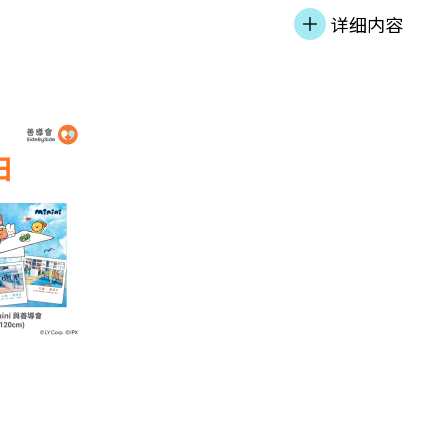
所的更生青年、残
余单位数量。「善
助机构分享过渡性
力和信心，让他们
详细内容
涯方向，发展潜
地公司企业社会责
戴尚诚先生, JP
电台网站#过渡性
户可以成为社区导
轻人面临的挑战和需
地公司家基金』与
同庆祝入伙的喜
会#郑萃雯#崔洁彤
也积极促进跨阶层
幸计划能够紧贴青
展配套，为青年人
童法官致辞时表示，
层儿童提供功课辅
」 恒生银行企业传
公司家基金』成果
时间轮候公屋、居
社会共融。「我们
：「恒生银行一直
社会责任计划，期
提供过渡性住屋，
务和决策过程时，
的合作，提供的並
幹事李淑慧女士表
升居民的个人及家
提升。这种改变往
识的分享和人脉网
金』的合作有助我
属感，使居民成为
积极寻找就业机会
可以让我们为有需
同开拓成功之路，
在共融的社区。为
，未来可以进一步深
得到更实质的帮
一直推动社会共融
O.M.E.」作为服
界的持续合作，才
慧女士、恒生银行企
行，深信人人均享
lth 」，「机会
」事实上，善导会
、计划参加者家
迫切需要的人提供
 of Living 」，和
上』共居社区计
伟表示：「2023
青年发挥所长，贡
 」，感谢香港赛马会慈善
支持。该项目乃本
善导会的「恒生青
款逾 1.1亿港元
.」服务模式配合「赛
）和精神復元人士的
一扇窗，让我有机