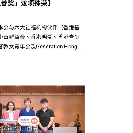
至善奖」双项殊荣】
本会与六大社福机构伙伴（香港基
小童群益会、香港明爱、香港青少
青年会及Generation Hong
之「赛马会鼓掌•创你程计划」
，荣获香港社会服务联会颁发两项殊
「卓越革新领航奖」
务逾10万名在学青年及3万名待业待
过3,700间企业合作伙伴网络 完成培
作者及社福专业人员 特別鸣谢计
有赖香港赛马会慈善信託基金之鼎
作机构之专业配合与贡献。此项殊