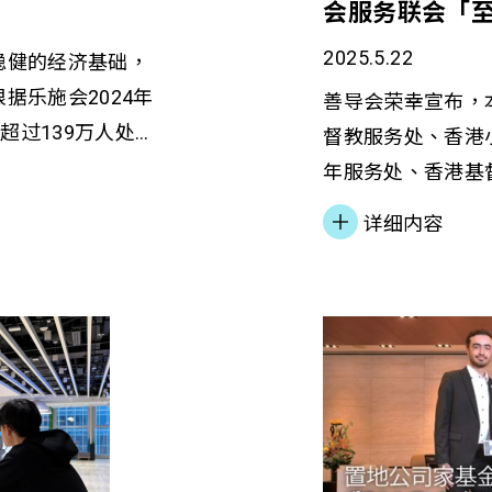
会服务联会「
方伟晶教授 及所
出。 让我们一同为
2025.5.22
稳健的经济基础，
在共融」，助更生
据乐施会2024年
善导会荣幸宣布，
超过139万人处于
督教服务处、香港
高收入家庭月入中位
年服务处、香港基督教女
骤升至2024年的
Kong）共同推动
详细内容
极度不均。这种悬殊差
（CLAP@JC）
经济的可持续发
荣： 「卓越绩效奖」白金奖 
虽然先后推出多项扶
计划重要成就： 首创全港唯一以实证研究为基础之生
，「贫富悬殊」和
涯发展框架 累计服
。根据儿童权利关
学青年 成功建立超
未能惠及所有阶层；
训13,000多名教育工
量推动针对性的扶
划得以顺利推行，
疫情后的经济復甦
力支持，以及各合