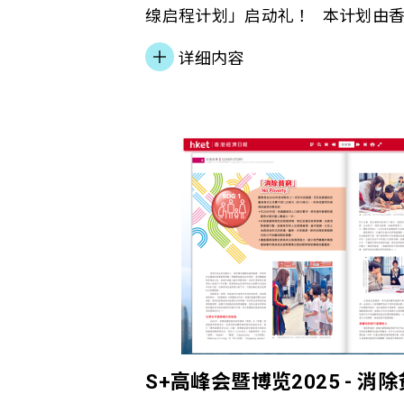
缐启程计划」启动礼！ 本计划由
基金策划及捐助，惩教署与善导会
详细内容
港大学担任知识伙伴，致力为刑期
士提供涵盖在囚期间至释放后的「
服务。 透过结合「终止犯罪理论（Des
Theory）」理念，计划提供从院
多元支援服务，协助在囚及更生人
更生歷程中逐步重建与他人的关係
观，在专业社工与社区支援下，重
的新身份。 这次合作标志着社会
「围墙内外」的连结——让每一位
获得同行与支持，重启人生新旅程。 特
教署署长 吴超觉先生 香港赛马会
S+高峰会暨博览2025 - 消
育、青年）应凤秀女士 善导会执行