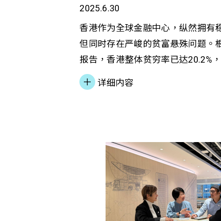
2025.6.30
法官 香港大学社会科学学院署任院长 
有合作伙伴、前缐同工的参与与付
香港作为全球金融中心，纵然拥有
「连缐启程」打气，携手推动「自
但同时存在严峻的贫富悬殊问题。根
人士踏上希望新路！
报告，香港整体贫穷率已达20.2%，
贫穷状态[1]。比较本港最低及最
详细内容
数，贫富差距更由2019年的34.3倍
81.9倍，反映香港社会财富分配
距不只影响社会稳定，更可能阻碍
展。 为应对这一挑战，特区政府
贫政策，但即使在经济增长的同时
「贫者愈贫」的问题依然未见逆转
注会的调查[2]，香港的经济增长
即使政府成立扶贫委员会，集中力
贫措施，成效仍然有限。特別是在