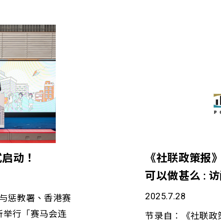
式启动！
《社联政策报》
可以做甚么 :
运机构
2025.7.28
3日与惩教署、香港赛
所举行「赛马会连
节录自︰《社联政