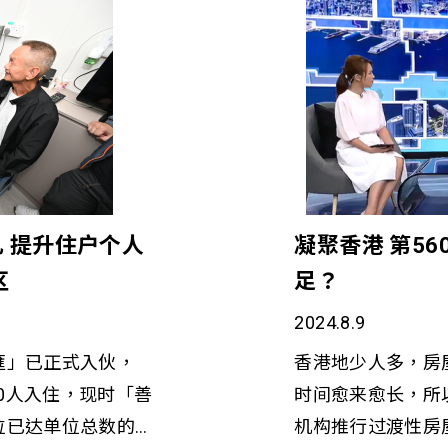
康、住宿服务、社
创造多赢局面。在
学习需要的青年
基金」主要协助更
基层家庭提供专门
,200位，当中有
制，协助他们进修
个人化理财指导。
並批出共127个创
「置地公司家基金
升居民的理财知
慧女士 (右) 恒
来三年将为成功申
和动力。苏凯君强
淑雯女士 计划内容
款，让他们报读个
化为学习机会，能
，由开首集中创业
帮助弱势青年在未
 在就业支援层面，
2019)及工作实习
向上流动，为他们
 提升住户个人
凝聚香港 第5
的资源，由资深人
方式体验及探索职涯发展
迫切需要的青年解
区
足？
透过深入了解住户
动基金一直大受欢
建立健康的人力资
野，协助他们开拓
以个人兴趣及专长
2024.8.9
透过多元化的计划
位的支援模式已展
点心教学、音乐制
括：生涯及职涯规
匯」已正式入伙，
香港地少人多，房
过数码技能培训实
影、咖啡产品及服
会﹑技能培训及给
00人入住，现时「善
时间愈来愈长，所
立互助网络，创造
女士表示：「感谢恒
与善导会合作致力
位已达单位总数的
机构推行过渡性房
 苏凯君强
透过『恒生青年前