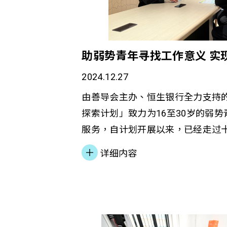
期间，基层市民面临的困境更趋严
开始思考更具创新性的解决方案。
性服屋项目便是其中之一。 社商
助弱势青年寻找工作意义 实
2022年，善导会获房屋局资助兴
2024.12.27
楼」两个过渡性房屋项目，並得到
託基金支持，推行「赛马会跃见新
由善导会主办、恒生银行全力支持
会过渡性房屋项目营运及服务经理
探索计划」致力为16至30岁的弱
以「H.O.M.E.」为服务框架，结合
服务，自计划开展以来，已经走过
（Health）、「机会」（Opportu
人的职业生涯和人生道路产生了深
详细内容
义」（Meaning of Living）及「
社会大环境的转变，如新冠肺炎疫情、
（Engaging people）四大元
普及应用，以及疫情后的经济环境
模式，协助居民提升身心灵健康、
转型，这些因素影响年青人对职涯
创富、家庭群策群力、未来适应及
求。随时代变迁，「恒生青年前路
理心，以及社会互助网络等7大家庭
者也更多元化，除了弱势青年，也