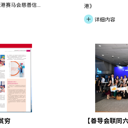
香港赛马会慈善信託
港》
联合策划，並由香
详细内容
少于一年的在囚人
一条龙」更生支援
istance
所到社区的无缝接轨
士订立目标，並于
，强化正向价值
塑「守法与共融」
不同界別携手推动
愿意改变的人，都能
別感谢 署理惩
慈善事务部主管（教
除贫穷
【善导会联同
委员会主席 潘兆童