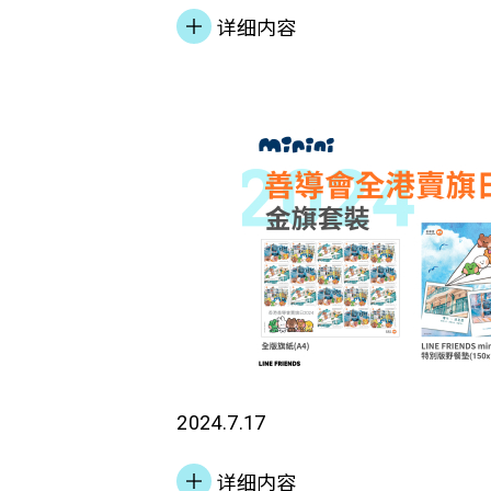
88%，正在处理的申请亦已超出剩
调，透过计划期望能够提升住户能
详细内容
路探索计划』帮助弱势青年寻找职
匯」日前举行入伙典礼，房屋局副局长
从受助者转变为社区的贡献者。住
能。经过十年变迁，时下Z世代年
应邀担任主礼嘉宾，与善匯居民一
师，将所学回馈社区。同时，计划
求，已与当初的追求有所不同，庆
悦。 善导会执行委员会主席潘兆
互动，例如邀请国际学校学生为基
年的脉搏，不断检视和更新服务。
「善匯」过渡性房屋项目旨在为长
导，既能提升学习效果，又能促进
讯及社区投资总监罗淑雯女士表示
于不适切住房的有需要人士及家庭
观察到，当住户有机会参与社区事
支持年青人发展。我们与社福机构
提高他们的生活幸福感，並透过提
他们的自信心和社区归属感都明显
不单是资金上的支持，还有专业知
庭能力，建立成就感及对社区的归
往能延伸至其他生活层面，例如更
络的联系。与善导会的合作，正正
社会资本，与其他社群共同营造自
或参与子女教育。」 苏凯君期望
要的年青人提供不同机会，让他们
实践善匯独有的幸福概念，善匯以「H.
化跨界別合作。「只有通过社会各
助。」 (左起) 善导会总幹事李淑
务模式，各个单字分別代表「健康Hea
能建立起更完善的脱贫支援网络。
业传讯及社区投资总监罗淑雯女士
Opportunity 」，「生活意义Meaning
另一个突破性项目「赛马会『拍住
伟、计划参加者阿诺 计划参加者家
2024.7.17
「与人结连 Engaging people
划」亦获香港赛马会慈善信託基金
年当我在工作迷失方向时，参加了
信託基金支持，善匯以「H.O.M.E
港首个针对家外青年（16至26岁
详细内容
年前路探索计划」。这个计划如同