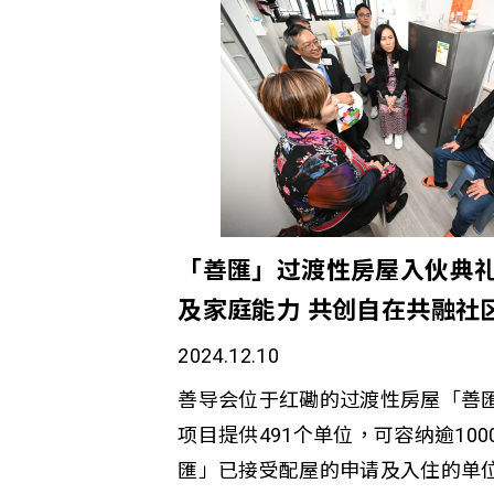
示，计划巧妙结合各界专业优势，
更生人士、精神復原青年、有特殊
金融教育方面，银行业策略伙伴为
等。计划在过去十年中，受惠人数共2
的理财工作坊，並设计高息户口和
300位参加了工作实习或影子学习，
这种理论实践並重的方式，不仅提
业资助项目。 (左) 善导会总幹事李淑
识，更为他们提供具体的储蓄工具
生银行企业传讯及社区投资总监罗
调：「通过将居民日常财务挑战转
因应青年所需分阶段加入不同元素
更有效地培养他们的理财能力。」
培训及支援，延伸至影子学习(2017-
「善匯」过渡性房屋入伙典礼
项目借助赛马会跃升事业发展中心
(2020-2024) ，让青年以不同
及家庭能力 共创自在共融社
力资源顾问为住户提供就业指导。
的可能性。十年来的创业培训及起
的优势和需求，结合专业的市场视
迎，近年批出的创业资助项目，多
2024.12.10
更广阔的职业发展空间。这种全方
发展为业务，包括：客制化盲盒、
善导会位于红磡的过渡性房屋「善
现显着成效，包括协助青年住户透
作、艺术教育、陶瓷手工艺品、摄
项目提供491个单位，可容纳逾10
现职业转型，以及帮助单亲家庭建
务和纹身。 善导会总幹事李淑慧
匯」已接受配屋的申请及入住的单
进修和就业机会。 赋权培训提升基层能力
生银行在过去十年来的坚定支持，