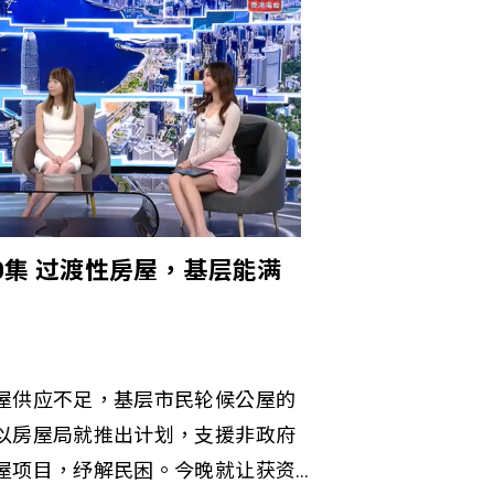
会康復服务及社区教育。 「置未来
生青年，透过建立持续的资助机
以提升现有技能及开拓新技能。在
」的支持下，「置未来基金」在未
请人士提供最高达五万港元的贷
人及专业发展进修课程。此举不但
来职场中保持竞争力，鼓励年青人
的未来铺路。「置未来基金」为有
60集 过渡性房屋，基层能满
决燃眉之急，长远而言更推动本港
源体系。 过去六十多年来，善导会
，服务年青人及其家庭，当中包
划发展服务、师友指导计划实习机
屋供应不足，基层市民轮候公屋的
予资源支援。「置地公司家基金」
以房屋局就推出计划，支援非政府
协助弱势青年，当中包括为离开院
屋项目，纾解民困。今晚就让获资