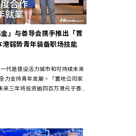
之最佳见证，我们将持续以实证为
生涯发展服务之专业化进程。 相关
联至善奖颁发31个奖项 表扬社会服
基金」与善导会携手推出「置
︱社联「至善奖」2025颁发31个
基金」 为本港弱势青年装备职场技能
界卓越成就 推动跨界协作 共创社会
一代是建设活力城市和可持续未来
直全力支持青年发展。「置地公司家
未来三年将投资逾四百万港元于善
置未来基金」，致力协助弱势青年
和能力。非牟利社会服务机构善导
立，一直致力推动社会共融，提供
就业、社区与文化共融、精神健