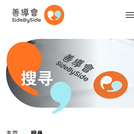
网上商店
捐助支持
参加义工
跳到内容（按回车键）
A
A
EN
繁
简
A
搜寻
主页
本会服务
主页
搜寻