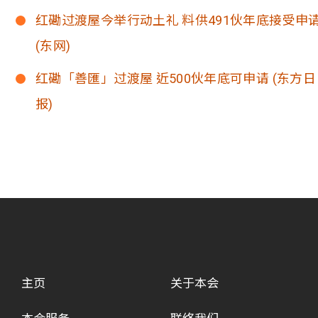
红磡过渡屋今举行动土礼 料供491伙年底接受申
(东网)
红磡「善匯」过渡屋 近500伙年底可申请 (东方日
报)
主页
关于本会