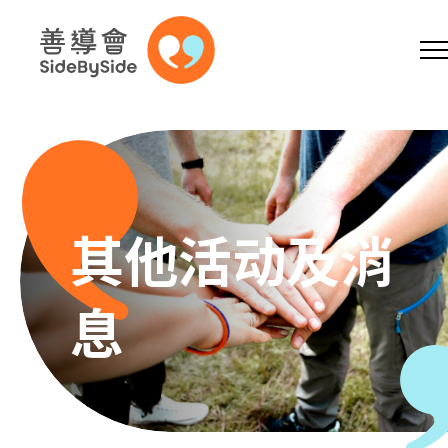
网上商店
捐助支持
参加义工
跳到内容（按回车键）
A
A
EN
繁
简
A
其他活动及消
息
主页
本会服务