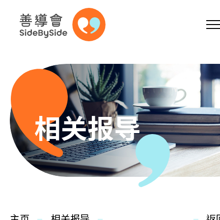
网上商店
捐助支持
参加义工
跳到内容（按回车键）
A
A
EN
繁
简
A
相关报导
主页
本会服务
主页
相关报导
返