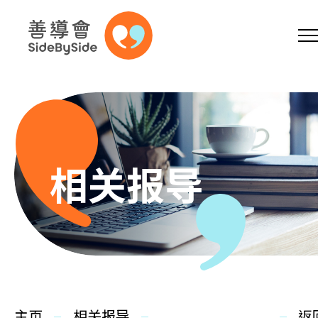
网上商店
捐助支持
参加义工
跳到内容（按回车键）
A
A
EN
繁
简
A
相关报导
主页
本会服务
主页
相关报导
返