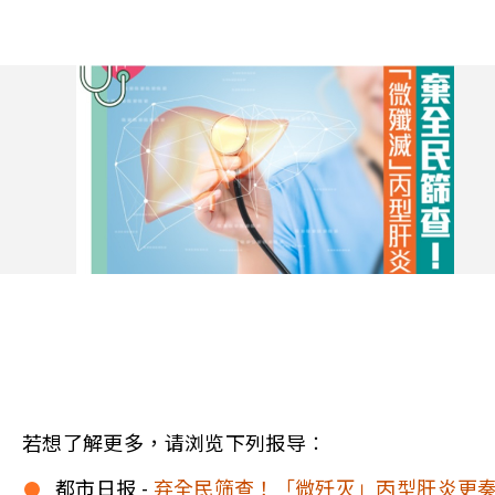
若想了解更多，请浏览下列报导︰
都市日报 -
弃全民筛查！「微歼灭」丙型肝炎更