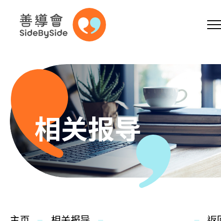
网上商店
捐助支持
参加义工
跳到内容（按回车键）
A
A
EN
繁
简
A
相关报导
主页
本会服务
主页
相关报导
返