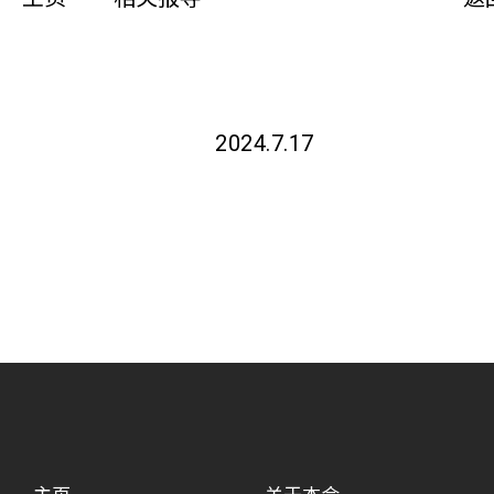
同你讲故事
慈善活动
2024.7.17
其他活动及消息
相关报导
关于本会
联络我们