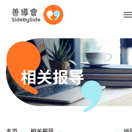
网上商店
捐助支持
参加义工
跳到内容（按回车键）
A
A
EN
繁
简
A
相关报导
主页
本会服务
主页
相关报导
返