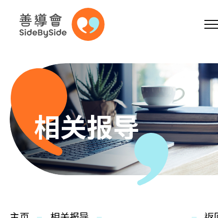
网上商店
捐助支持
参加义工
跳到内容（按回车键）
A
A
EN
繁
简
A
相关报导
主页
本会服务
主页
相关报导
返