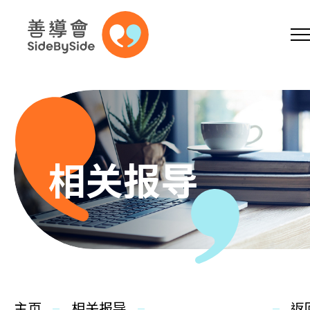
网上商店
捐助支持
参加义工
跳到内容（按回车键）
A
A
EN
繁
简
A
相关报导
主页
本会服务
主页
相关报导
返