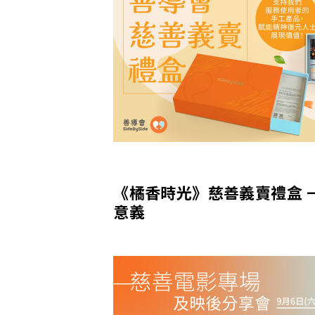
《橘香時光》慈善義賣禮盒 –
意義