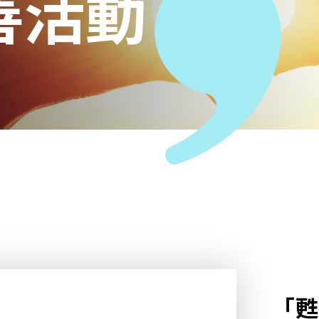
善活動
「甦