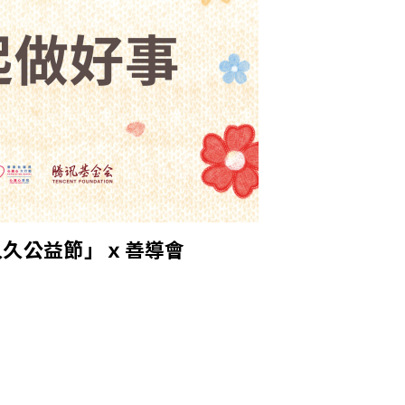
久久公益節」ｘ善導會