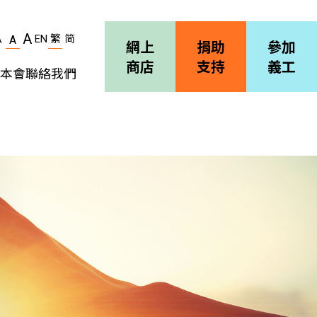
A
EN
繁
简
A
A
網上
捐助
參加
商店
支持
義工
本會
聯絡我們
機構簡介
善導會刊物
職位空缺
招標通告