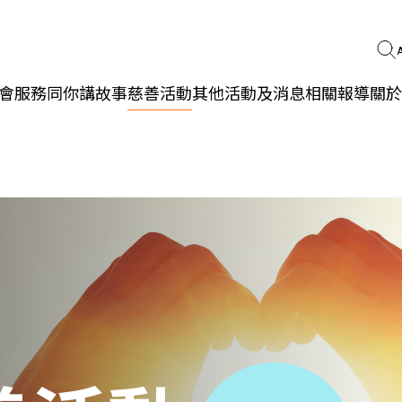
會服務
同你講故事
慈善活動
其他活動及消息
相關報導
關於
更生同行
精神健康
職能發展
社區教育
多元共融
社區連繫