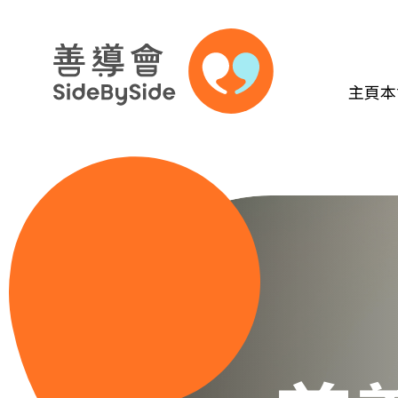
主頁
本
跳到內容（按回車鍵）