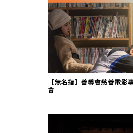
【無名指】善導會慈善電影
會