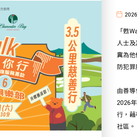
2026
「甦W
人士及
冀為他
防犯罪
由善導
202
行，藉
社區。