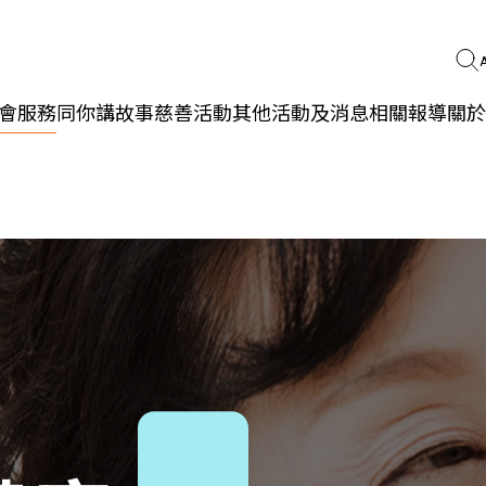
會服務
同你講故事
慈善活動
其他活動及消息
相關報導
關於
更生同行
精神健康
職能發展
社區教育
多元共融
社區連繫