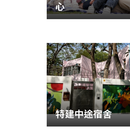
心
特建中途宿舍