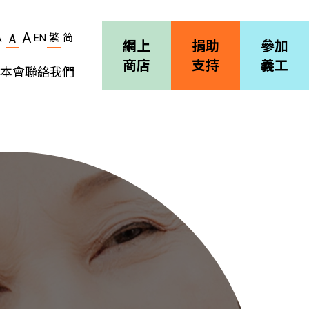
A
EN
繁
简
A
A
網上
捐助
參加
商店
支持
義工
本會
聯絡我們
機構簡介
善導會刊物
職位空缺
招標通告