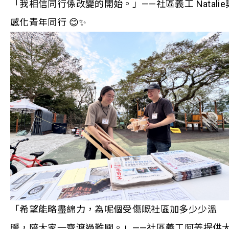
「我相信同行係改變的開始。」——社區義工 Natalie
感化青年同行 😊✨
「希望能略盡綿力，為呢個受傷嘅社區加多少少溫
暖，陪大家一齊渡過難關。」——社區義工阿姜提供