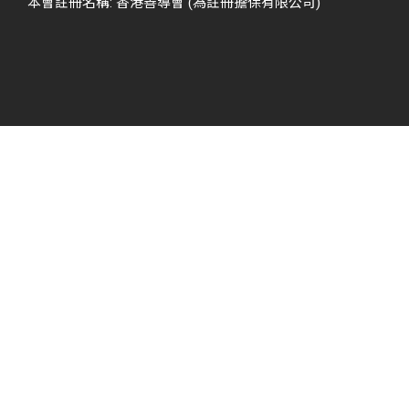
本會註冊名稱: 香港善導會 (為註冊擔保有限公司)