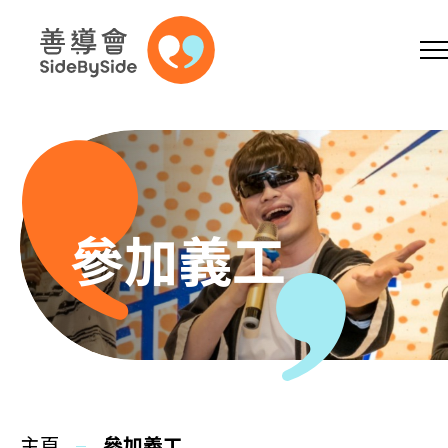
網上商店
捐助支持
參加義工
跳到內容（按回車鍵）
A
A
EN
繁
简
A
參加義工
主頁
本會服務
主頁
參加義工