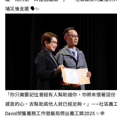
埔災後支援 🗣✨
「你只需要記住曾經有人幫助過你，你將來懷著這份
感恩的心，去幫助其他人就已經足夠。」——社區義
David榮獲義務工作發展局傑出義工獎2025 ✨💬