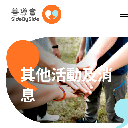
網上商店
捐助支持
參加義工
跳到內容（按回車鍵）
A
A
EN
繁
简
A
其他活動及消
息
主頁
本會服務