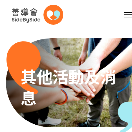
網上商店
捐助支持
參加義工
跳到內容（按回車鍵）
A
A
EN
繁
简
A
其他活動及消
息
主頁
本會服務