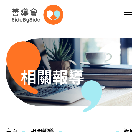
網上商店
捐助支持
參加義工
跳到內容（按回車鍵）
A
A
EN
繁
简
A
相關報導
主頁
本會服務
主頁
相關報導
返