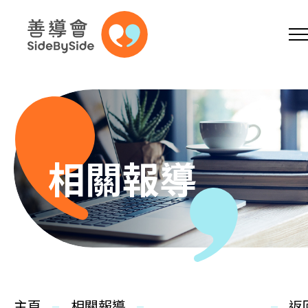
網上商店
捐助支持
參加義工
跳到內容（按回車鍵）
A
A
EN
繁
简
A
相關報導
主頁
本會服務
主頁
相關報導
返