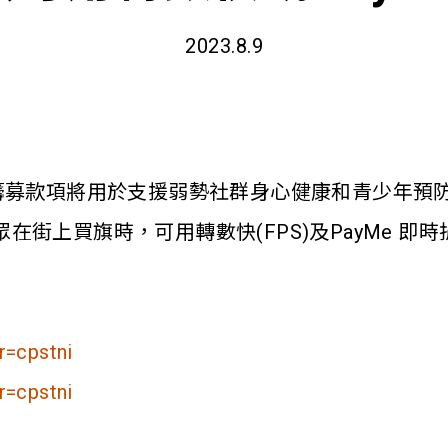
2023.8.9
次籌募款項將用於支援弱勢社群身心健康和青少年預
街上買旗時，可用轉數快(FPS)及PayMe 即
r=cpstni
r=cpstni