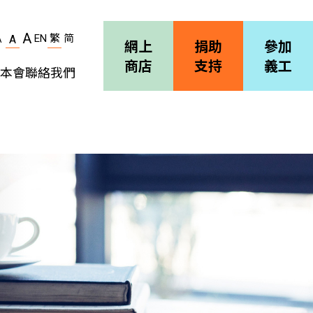
A
EN
繁
简
A
A
網上
捐助
參加
商店
支持
義工
本會
聯絡我們
機構簡介
善導會刊物
職位空缺
招標通告