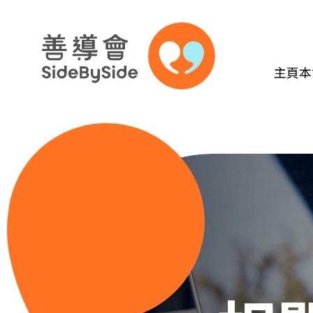
主頁
本
跳到內容（按回車鍵）