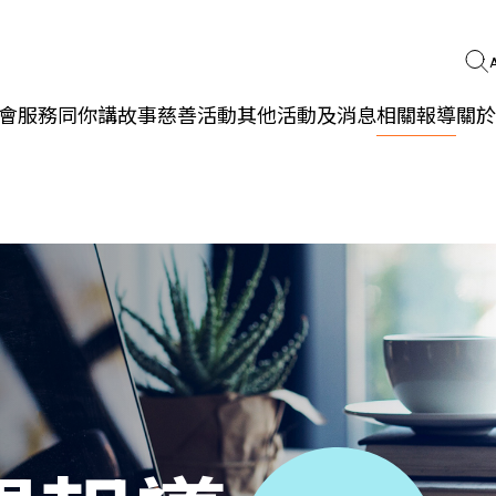
會服務
同你講故事
慈善活動
其他活動及消息
相關報導
關於
更生同行
精神健康
職能發展
社區教育
多元共融
社區連繫