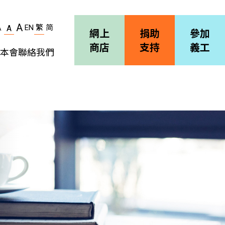
A
EN
繁
简
A
A
網上
捐助
參加
商店
支持
義工
本會
聯絡我們
機構簡介
善導會刊物
職位空缺
招標通告