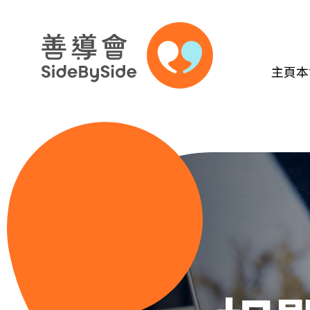
主頁
本
跳到內容（按回車鍵）