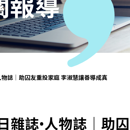
關報導
人物誌｜助囚友重投家庭 李淑慧讓善導成真
日雜誌•人物誌｜助囚