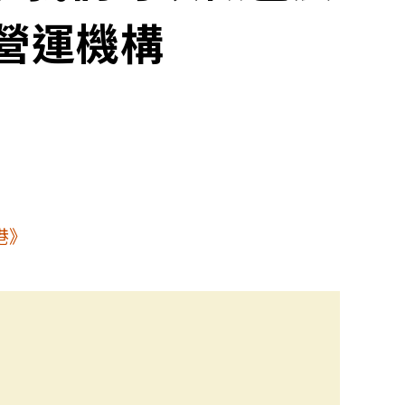
」營運機構
港》