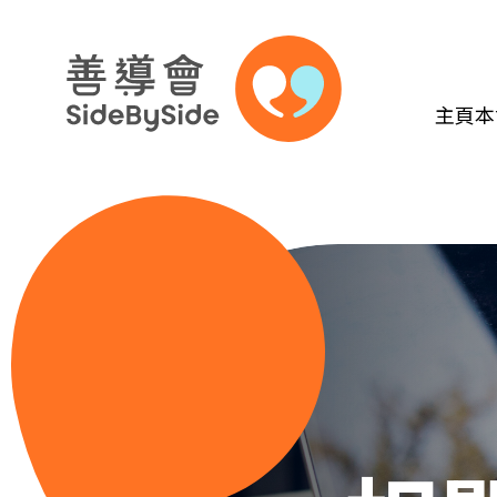
主頁
本
跳到內容（按回車鍵）