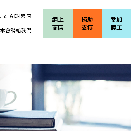
A
EN
繁
简
A
A
網上
捐助
參加
商店
支持
義工
本會
聯絡我們
機構簡介
善導會刊物
職位空缺
招標通告