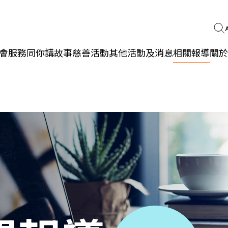
會服務
同你講故事
慈善活動
其他活動及消息
相關報導
關於
更生同行
精神健康
職能發展
社區教育
多元共融
社區連繫