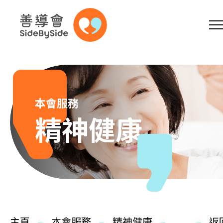
網上商店
捐助支持
參加義工
跳到內容（按回車鍵）
A
A
EN
繁
简
A
本會服務
精神健康
主頁
本會服務
主頁
本會服務
精神健康
返