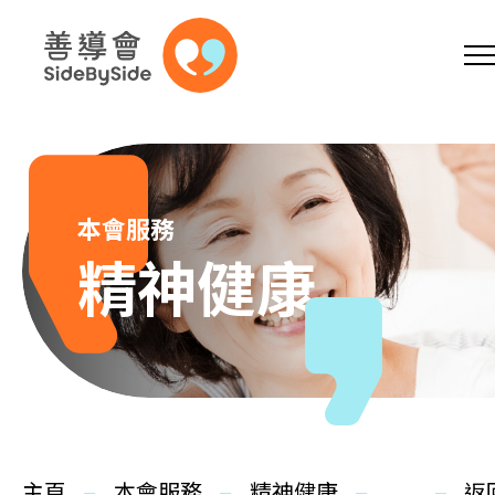
網上商店
捐助支持
參加義工
跳到內容（按回車鍵）
A
A
EN
繁
简
A
本會服務
精神健康
主頁
本會服務
主頁
本會服務
精神健康
返