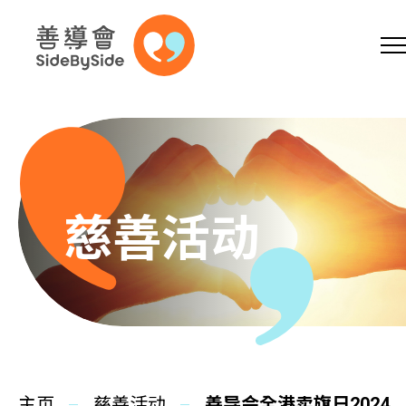
网上商店
捐助支持
参加义工
跳到内容（按回车键）
A
A
EN
繁
简
A
慈善活动
主页
本会服务
主页
慈善活动
善导会全港卖旗日2024