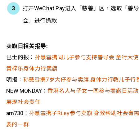
打开WeChat Pay进入「慈善」区，选取「善导
会」进行捐款
卖旗日相关报导:
巴士的报︰
孙慧雪携同儿子参与支持善导会 童行大使
黄梓乐身体力行卖旗
明报︰
孙慧雪携7岁大仔参与卖旗 身体力行教儿子行
NEW MONDAY
︰
香港名人与子女一同参与卖旗日活动
展现社会责任
am730
︰
孙慧雪携子Riley
参与卖旗
身教帮助社会有
要的一群