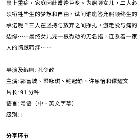
患上重症，家庭因此遭逢巨变。为照顾女儿，二人必
须牺牲毕生的梦想和自由，试问谁能答允照顾终生的
承诺呢？三人在坚持与放弃之间挣扎，游走爱与痛的
边缘⋯⋯最终女儿凭一根微动的无名指，连系着一家
人的情感羁绊⋯⋯
导演及编剧: 孔令政
主演: 郭富城、梁咏琪、鲍起静、许恩怡和谭耀文
片长: 91 分钟
语言: 粤语（中、英文字幕）
级別: I
分享环节