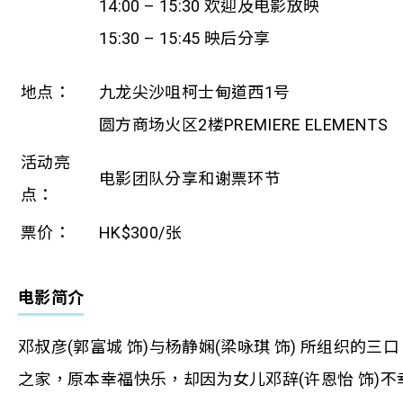
14:00 – 15:30 欢迎及电影放映
15:30 – 15:45 映后分享
地点：
九龙尖沙咀柯士甸道西1号
圆方商场火区2楼PREMIERE ELEMENTS
活动亮
电影团队分享和谢票环节
点：
票价：
HK$300/张
电影简介
邓叔彦(郭富城 饰)与杨静娴(梁咏琪 饰) 所组织的三口
之家，原本幸福快乐，却因为女儿邓辞(许恩怡 饰)不