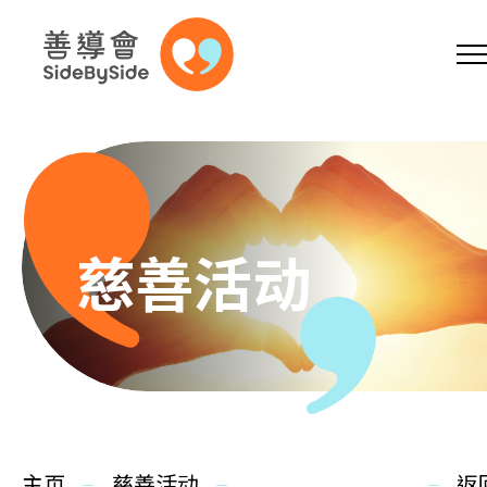
网上商店
捐助支持
参加义工
跳到内容（按回车键）
A
A
EN
繁
简
A
慈善活动
主页
本会服务
主页
慈善活动
返