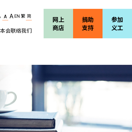
A
EN
繁
简
A
A
网上
捐助
参加
商店
支持
义工
本会
联络我们
机构简介
善导会刊物
职位空缺
招标通告