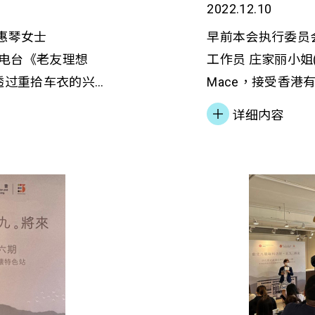
2022.12.10
高惠琴女士
早前本会执行委员
受香港电台《老友理想
工作员 庄家丽小姐(
透过重拾车衣的兴
Mace，接受香
復元。同时，
Mace 早期患有
详细内容
精神健康服务，如何协助
她获转介往龙澄坊
至成为「真人图书
人。