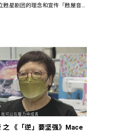
立甦星剧团的理念和宣传「甦屋音
会分享加入甦星后，如何转变更生历
演员，在舞台上发光发亮。
 之 《「逆」要坚强》Mace