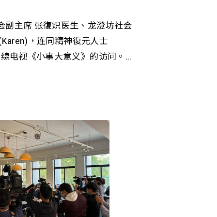
会副主席 张復炽医生、龙澄坊社会
Karen)，连同精神復元人士
港有缐电视《小事大意义》的访问。
躁狂抑郁症，面对人生的低谷。后来，
参加艺术活动，情绪得以舒缓，甚
馆」分享者，用自身经歷鼓励身边