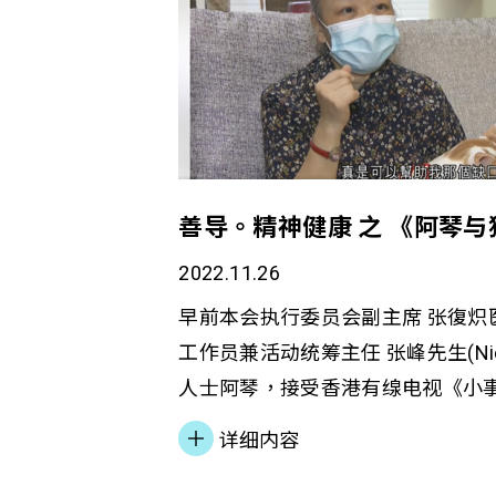
善导。精神健康 之 《阿琴
2022.11.26
早前本会执行委员会副主席 张復炽
工作员兼活动统筹主任 张峰先生(Ni
人士阿琴，接受香港有缐电视《小
问。十几年前阿琴确诊癌症，失去
详细内容
生顿感失去希望，最后患上抑郁症
往朗澄坊接受服务，成为猫猫义工