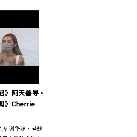
歧遇》阿天善导。
Cherrie
席 谢华渊‧若瑟