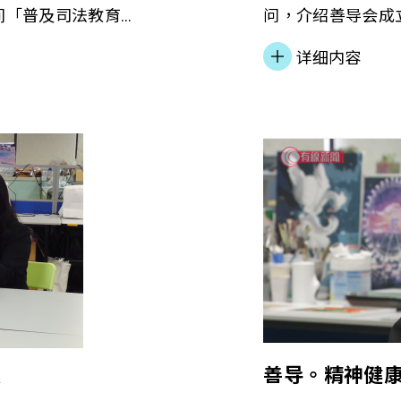
间「普及司法教育
问，介绍善导会成
财务计划、合作伙
乐剧」。 细强更
详细内容
项目内容。 若想了
程，蜕变成剧场的
点
善导。精神健康