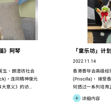
与猫》阿琴
「童乐坊」计
2022.11.14
医生、朗澄坊社会
香港善导会高级经理
ck)，连同精神復元
(Priscilla)
事大意义》的访
何透过一系列培育
自我照顾能力，人
助精神復元人士家
详细内容
。后来，她获转介
绪。
，令她重拾自信，