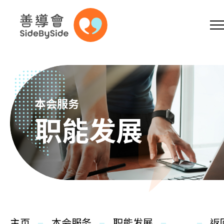
网上商店
捐助支持
参加义工
跳到内容（按回车键）
A
A
EN
繁
简
A
本会服务
职能发展
主页
本会服务
主页
本会服务
职能发展
返