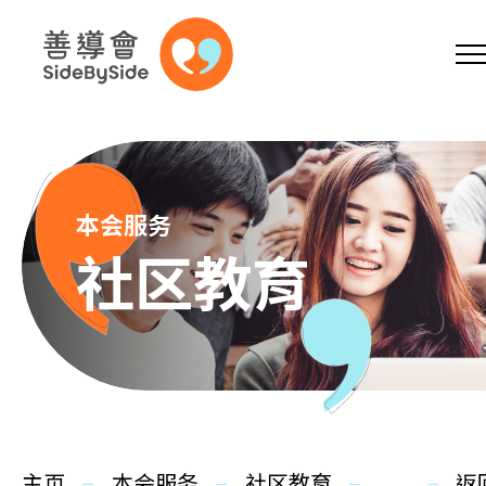
网上商店
捐助支持
参加义工
跳到内容（按回车键）
A
A
EN
繁
简
A
本会服务
社区教育
主页
本会服务
主页
本会服务
社区教育
返