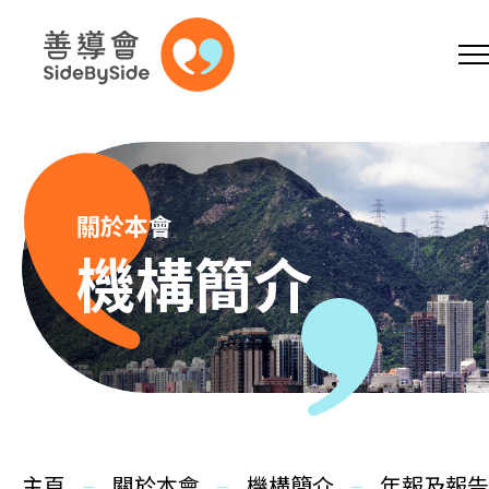
網上商店
捐助支持
參加義工
跳到內容（按回車鍵）
A
A
EN
繁
简
A
關於本會
機構簡介
主頁
本會服務
主頁
關於本會
機構簡介
年報及報