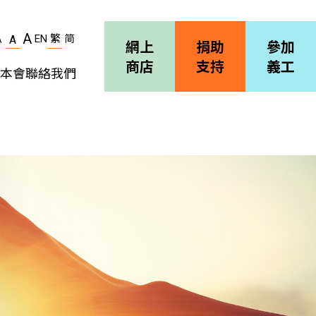
A
EN
繁
简
A
A
網上
捐助
參加
商店
支持
義工
本會
聯絡我們
機構簡介
善導會刊物
職位空缺
招標通告