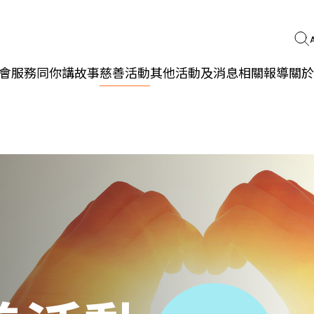
會服務
同你講故事
慈善活動
其他活動及消息
相關報導
關於
更生同行
精神健康
職能發展
社區教育
多元共融
社區連繫