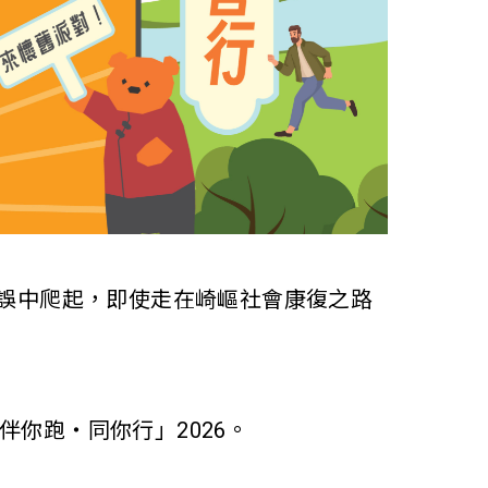
錯誤中爬起，即使走在崎嶇社會康復之路
伴你跑‧同你行」2026。