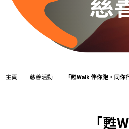
慈
主頁
慈善活動
「甦Walk 伴你跑‧同你行
「甦W