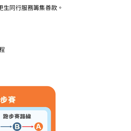
更生同行服務籌集善款。
程