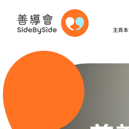
主頁
本
跳到內容（按回車鍵）