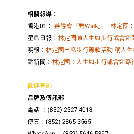
相關報導︰
香港01︰
善導會「甦Walk」 林定
星島日報︰
林定國喻人生如步行或會迷
明報︰
林定國出席步行籌款活動 稱人生
點新聞︰
林定國：人生如步行或會迷路
歡迎查詢
品牌及傳訊部
電話 ：(852) 2527 4018
傳真︰(852) 2865 3565
WhatsApp︰ (852) 5646 5397