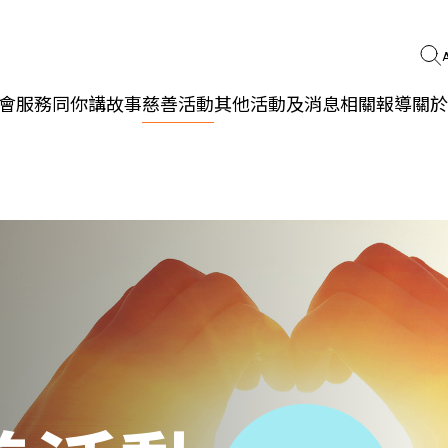
會服務
同你講故事
慈善活動
其他活動及消息
相關報導
關於
更生同行
精神健康
職能發展
社區教育
多元共融
社區連繫