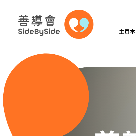
主頁
本
跳到內容（按回車鍵）