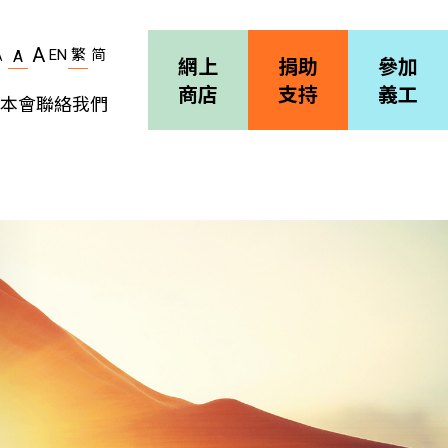
A
EN
繁
简
A
A
網上
捐助
參加
商店
支持
義工
本會
聯絡我們
機構簡介
善導會刊物
職位空缺
招標通告