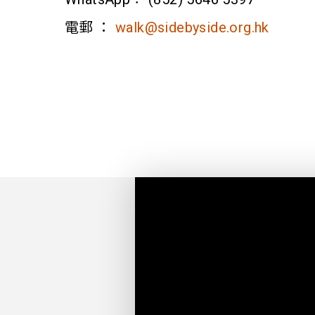
電郵 ：
walk@sidebyside.org.hk