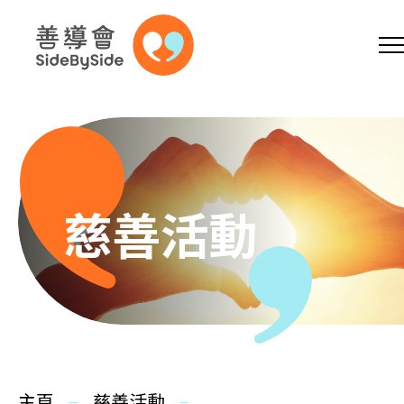
網上商店
捐助支持
參加義工
跳到內容（按回車鍵）
A
A
EN
繁
简
A
慈善活動
主頁
本會服務
主頁
慈善活動