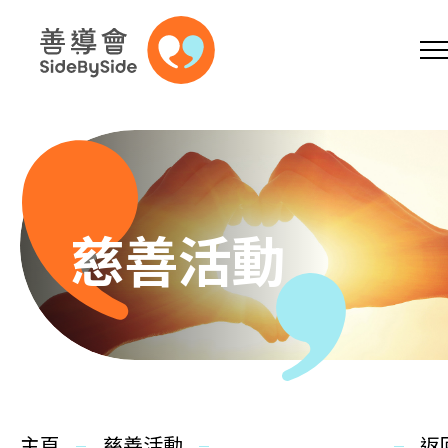
網上商店
捐助支持
參加義工
跳到內容（按回車鍵）
A
A
EN
繁
简
A
慈善活動
主頁
本會服務
主頁
慈善活動
返