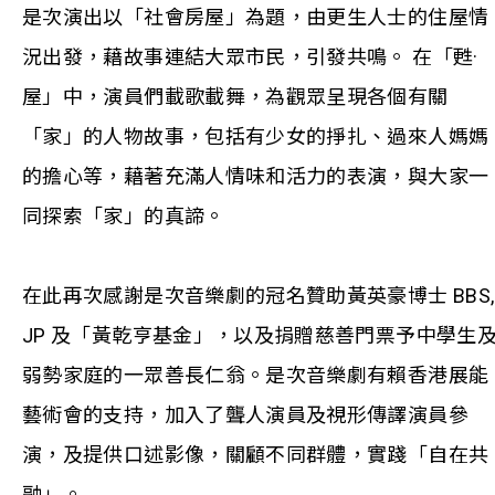
是次演出以「社會房屋」為題，由更生人士的住屋情
況出發，藉故事連結大眾市民，引發共鳴。 在「甦·
屋」中，演員們載歌載舞，為觀眾呈現各個有關
「家」的人物故事，包括有少女的掙扎、過來人媽媽
的擔心等，藉著充滿人情味和活力的表演，與大家一
同探索「家」的真諦。
在此再次感謝是次音樂劇的冠名贊助黃英豪博士 BBS,
JP 及「黃乾亨基金」，以及捐贈慈善門票予中學生
弱勢家庭的一眾善長仁翁。是次音樂劇有賴香港展能
藝術會的支持，加入了聾人演員及視形傳譯演員參
演，及提供口述影像，關顧不同群體，實踐「自在共
融」。