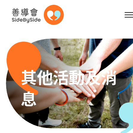
網上商店
捐助支持
參加義工
跳到內容（按回車鍵）
A
A
EN
繁
简
A
其他活動及消
息
主頁
本會服務