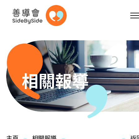
網上商店
捐助支持
參加義工
跳到內容（按回車鍵）
A
A
EN
繁
简
A
相關報導
主頁
本會服務
主頁
相關報導
返