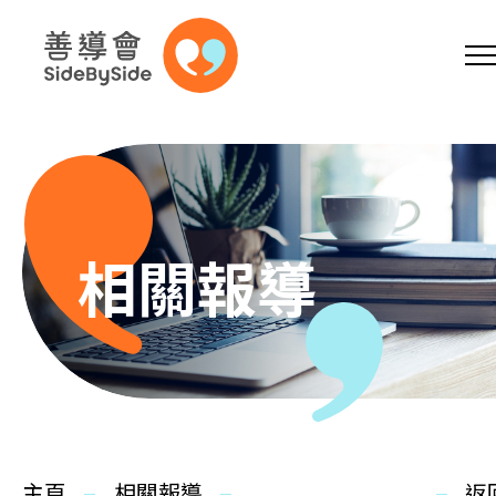
網上商店
捐助支持
參加義工
跳到內容（按回車鍵）
A
A
EN
繁
简
A
相關報導
主頁
本會服務
主頁
相關報導
返