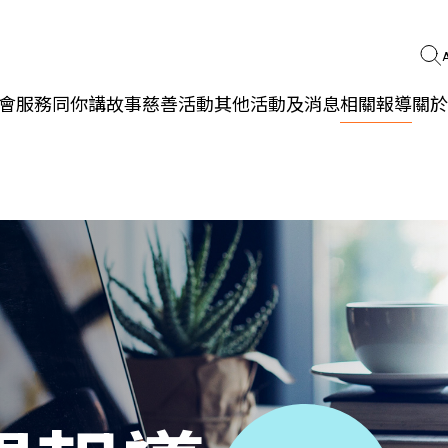
會服務
同你講故事
慈善活動
其他活動及消息
相關報導
關於
更生同行
精神健康
職能發展
社區教育
多元共融
社區連繫