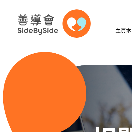
主頁
本
跳到內容（按回車鍵）