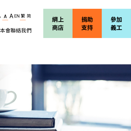
A
EN
繁
简
A
A
網上
捐助
參加
商店
支持
義工
本會
聯絡我們
機構簡介
善導會刊物
職位空缺
招標通告