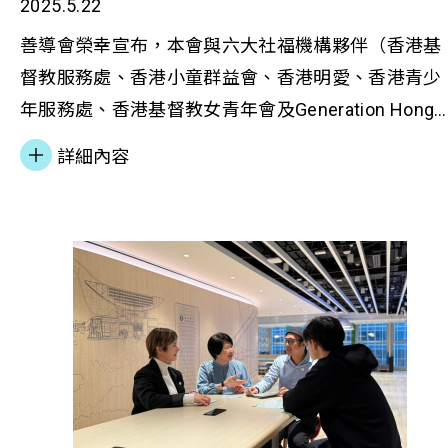
2025.5.22
樓」兩個過渡性房屋項目，並得到香港賽馬會慈善信
託基金支持，推行「賽馬會躍見新生活計劃」。善導
善導會榮幸宣布，本會與六大社福機構夥伴（香港基
會過渡性房屋項目營運及服務經理蘇凱君表示，項目
督教服務處、香港小童群益會、香港明愛、香港青少
以「H.O.M.E.」為服務框架，結合「健康」
年服務處、香港基督教女青年會及Generation Hong
（Health）、「機會」（Opportunity）、「生活意
Kong）共同推動之「賽馬會鼓掌•創你程計劃」
詳細內容
義」（Meaning of Living）及「與人結連」
（CLAP@JC），榮獲香港社會服務聯會頒發兩項殊
（Engaging people）四大元素，配合創新的脫貧介
榮： 「卓越績效獎」白金獎 「卓越革新領航獎」
模式，協助居民提升身心靈健康、坐言起行、理財及
計劃重要成就： 首創全港唯一以實證研究為基礎之生
創富、家庭群策群力、未來適應及創造力、關愛及同
涯發展框架 累計服務逾10萬名在學青年及3萬名待業
理心，以及社會互助網絡等7大家庭能力。 蘇凱君表
學青年 成功建立超過3,700間企業合作夥伴網絡 完成
示，計劃巧妙結合各界專業優勢，創造多贏局面。在
訓13,000多名教育工作者及社福專業人員 特別鳴謝計
金融教育方面，銀行業策略夥伴為基層家庭提供專門
劃得以順利推行，有賴香港賽馬會慈善信託基金之鼎
的理財工作坊，並設計高息戶口和個人化理財指導。
力支持，以及各合作機構之專業配合與貢獻。此項殊
這種理論實踐並重的方式，不僅提升居民的理財知
榮實為跨界別協作之最佳見證，我們將持續以實證為