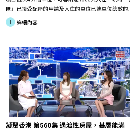
委員會，集中力量推動針對性的扶貧措施，成效仍然
義。聽到嘉賓葉韻怡分享她作為殯儀禮儀師的工作體
與善導會合作致力協助弱勢青年，當中包括為離開院
匯」已接受配屋的申請及入住的單位已達單位總數的
有限。特別是在疫情後的經濟復甦期間，基層市民面
會，回想起父親離世時，我面對籌備喪禮的無助與痛
所的更生青年、殘疾青年及來自不同族裔的青年。 
88%，正在處理的申請亦已超出剩餘單位數量。「善
臨的困境更趨嚴重，促使社會各界開始思考更具創新
詳細內容
苦，最後透過計劃的穿針引線，我踏入殯儀界，並在
地公司企業社會責任部主管胡玉怡女士表示：「『置
匯」日前舉行入伙典禮，房屋局副局長戴尚誠先生, J
性的解決方案。其中善導會的過渡性服屋項目便是其
這富有意義的行業中工作了約一年。」 計劃參加者
地公司家基金』與善導會攜手完善弱勢青年的技能發
應邀擔任主禮嘉賓，與善匯居民一同慶祝入伙的喜
中之一。 社商合作房屋服務助脫貧 2022年，善導會
諾表示：「紋身在上一輩眼中是黑社會的身份象徵，
展配套，為青年人開創更多就業機遇。在慶祝『置地
悅。 善導會執行委員會主席潘兆童法官致辭時表示
獲房屋局資助興建「善匯」及「善樓」兩個過渡性房
於我而言卻是一種藝術、生活態度和表述自己的方
公司家基金』成果的同時，我們將繼續推動各項企業
「善匯」過渡性房屋項目旨在為長時間輪候公屋、居
屋項目，並得到香港賽馬會慈善信託基金支持，推行
法。我曾經因事被捕入獄，這段經歷對我來說是一次
社會責任計劃，期待成就更美好的未來。」 善導會
於不適切住房的有需要人士及家庭提供過渡性住屋，
「賽馬會躍見新生活計劃」。善導會過渡性房屋項目
巨大的考驗，亦鞏固了我要投入紋身師這個行業的決
幹事李淑慧女士表示：「善導會與『置地公司家基
提高他們的生活幸福感，並透過提升居民的個人及家
營運及服務經理蘇凱君表示，項目以「H.O.M.E.」為
心，希望大眾對這門藝術有新的見解。我參加了善導
金』的合作有助我們向更多人伸出援手，亦讓我們共
庭能力，建立成就感及對社區的歸屬感，使居民成為
務框架，結合「健康」（Health）、「機會」
會的「恒生青年前路探索計劃」並獲得創業培訓及一
同開拓成功之路，成就青年人更光明的前途。善導會
社會資本，與其他社群共同營造自在共融的社區。為
（Opportunity）、「生活意義」（Meaning of
筆起動資金，助我成立自己的工作室，致力於為客人
一直推動社會共融，與社會上有需要的一群同心同
實踐善匯獨有的幸福概念，善匯以「H.O.M.E.」作為
Living）及「與人結連」（Engaging people）四大元
提供獨特的紋身設計服務。希望通過這項藝術，去不
行，深信人人均享平等機會，。今次合作不但能為有
務模式，各個單字分別代表「健康Health 」，「機會
素，配合創新的脫貧介入模式，協助居民提升身心靈
同的國家進行交流，見識更廣闊的世界。」 歡迎
迫切需要的人提供更充足的資源，並讓來自各階層的
Opportunity 」，「生活意義Meaning of Living 」，
健康、坐言起行、理財及創富、家庭群策群力、未來
凝聚香港 第560集 過渡性房屋，基層能滿
讀報章詳細內容：東方日報︱前路探索計劃 青年重拾
青年發揮所長，貢獻社會。」 「置地公司家基金」
「與人結連 Engaging people 」，感謝香港賽馬會慈