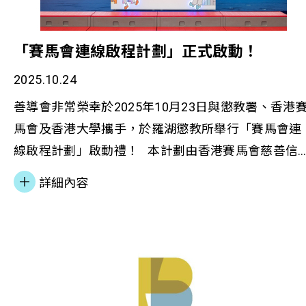
「賽馬會連線啟程計劃」正式啟動！
2025.10.24
善導會非常榮幸於2025年10月23日與懲教署、香港
馬會及香港大學攜手，於羅湖懲教所舉行「賽馬會連
線啟程計劃」啟動禮！ 本計劃由香港賽馬會慈善信
基金策劃及捐助，懲教署與善導會聯合策劃，並由香
詳細內容
港大學擔任知識夥伴，致力為刑期少於一年的在囚人
士提供涵蓋在囚期間至釋放後的「一條龍」更生支援
服務。 透過結合「終止犯罪理論（Desistance
Theory）」理念，計劃提供從院所到社區的無縫接軌
多元支援服務，協助在囚及更生人士訂立目標，並於
更生歷程中逐步重建與他人的關係，強化正向價值