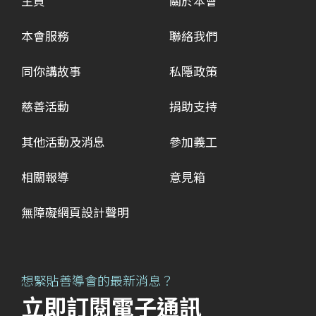
主頁
關於本會
Stephen 的身體非常健康！ 有中年人請教Stephen
可以更好應付小學更複雜的課程，日後也有更多的選
持快樂的秘訣，亦有家長帶同小朋友和Stephen合照
本會服務
聯絡我們
擇。 善導會總幹事李淑慧女士回應指，因應善匯有
當中亦有業界人士分享對精神健康的看法，「社會風
百個小朋友及多元族裔家庭居住，善匯亦會與學生義
同你講故事
私隱政策
氣是進步了，多了包容，但一說到要看精神科醫生或
工組織合辦補習班，為有需要家庭提供服務，更希望
見輔導員，大家都仍然是有點忌諱。」 Stephen 也
慈善活動
捐助支持
「善匯」日後能聯繫不同的社區資源，除了與善導會
大家的熱情感動：「其實初時也有少許擔心，有誰會
在九龍城區的精神健康綜合社區中心龍澄坊繼續緊密
其他活動及消息
參加義工
想在街頭和我傾心事呢？想不到大家都很踴躍和我傾
合作不同的精神健康服務，亦會與區內不同持份者合
偈及合照！」他說：「這是我曾參與的活動之中，令
相關報導
意見箱
作，務求使住戶們的幸福感得以提升，面對未來的挑
我得益最多、最感到高興的活動。很多時我們都會將
戰也更加堅定。 過渡性房屋項目紅磡「善匯」位於交
精神復元人士加以負面標籤，其實真的不需要這樣
無障礙網頁設計聲明
通及民生配套完善的社區 趙生(右一)家訪照片 相關
做，精神復元人士的復康之路非常依賴大家的支持和
報導：信報 - 紅磡過渡性房屋善匯入伙 提供491伙
接納。善導會正正就是要推動『自在共融』，和社會
上被忽視的一群『同你心，同你行』！」 黃梓樂化
想緊貼善導會的最新消息？
「返工應援團」為上班族打打氣 善導會今年賣旗日以
立即訂閱電子通訊