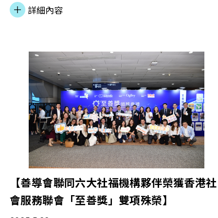
貧窮狀態[1]。比較本港最低及最高收入家庭月入中位
詳細內容
數，貧富差距更由2019年的34.3倍驟升至2024年的
81.9倍，反映香港社會財富分配極度不均。這種懸殊
距不只影響社會穩定，更可能阻礙經濟的可持續發
展。 為應對這一挑戰，特區政府雖然先後推出多項
貧政策，但即使在經濟增長的同時，「貧富懸殊」和
「貧者愈貧」的問題依然未見逆轉。根據兒童權利關
注會的調查[2]，香港的經濟增長未能惠及所有階層；
即使政府成立扶貧委員會，集中力量推動針對性的扶
貧措施，成效仍然有限。特別是在疫情後的經濟復甦
期間，基層市民面臨的困境更趨嚴重，促使社會各界
開始思考更具創新性的解決方案。其中善導會的過渡
【善導會聯同六大社福機構夥伴榮獲香港社
性服屋項目便是其中之一。 社商合作房屋服務助脫
會服務聯會「至善獎」雙項殊榮】
2022年，善導會獲房屋局資助興建「善匯」及「善