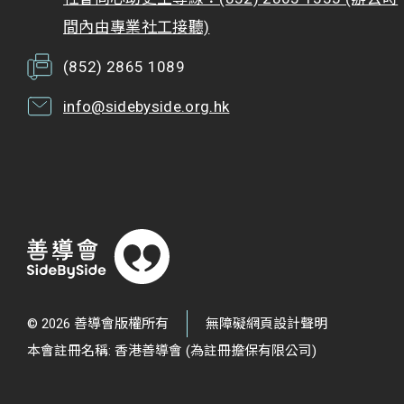
敢主動擁抱別人，但是後來發現其實沒有想像中難。
間內由專業社工接聽)
未必每個人都會主動走向我，但是原來為別人加油打
(852) 2865 1089
氣都是一件很開心的事情！」 Busking巧遇小肥 以
聲療癒心靈 此外，善導會同事及服務使用者，於中環
info@sidebyside.org.hk
碼頭對開空地鋪出野餐墊，即場演唱宣傳 8.24善導會
全港賣旗日時，吸引不少途人圍觀。期間同事發現歌
手小肥原來在人群之中，大膽提出邀請，小肥亦大方
應邀即時與同事及服務使用者合唱。小肥回想當時的
情景：「我那天約了朋友在中環，剛好在附近經過，
聽到有人在busking，作為歌手的我，聽到人唱歌，
自然就停下來聽聽啦，然後就這樣給『捕獲』了，哈
© 2026 善導會版權所有
無障礙網頁設計聲明
哈！」 小肥表示起初也有點尷尬，但知道活動是為慈
本會註冊名稱: 香港善導會 (為註冊擔保有限公司)
善，就覺得很有意義：「能用自己的歌曲帶給別人能
量，是很幸福的事。」小肥與善導會同事及服務使用