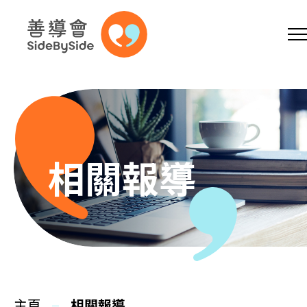
網上商店
捐助支持
參加義工
跳到內容（按回車鍵）
A
A
EN
繁
简
A
相關報導
主頁
本會服務
主頁
相關報導