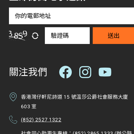
「小人物走入小社區」為主題，希望走入社區推廣精
神健康。曾參演電影《年少日記》的小演員黃梓樂，
化身「返工應援團」，於午飯時間到太古坊一帶為一
眾打工仔加油打氣。近日天氣持續酷熱，梓樂高舉
送出
「撐住！好快放工㗎啦！」、「攬實你」、「呵返
你」的打氣牌，向途人送上消暑凍飲，更不時和途人
來一個熱情的擁抱。 梓樂說：「我記得之前拍電影
關注我們
時，聽過一句說話 ---『我未必幫到你，但我會陪住
你』，我不太懂得安慰別人，我就用擁抱送上關心
吧！」梓樂希望透過擁抱分享溫暖和力量，讓大家在
香港灣仔軒尼詩道 15 號溫莎公爵社會服務大廈
忙碌的工作之餘，感受到來自他人的關愛。 梓樂活動
603 室
後分享：「我覺得大人們都好像有點拘謹，可能返工
真的很大壓力吧，又可能他們通宵看球賽再上班很累
(852) 2527 1322
啦（活動當日為歐洲國家盃決賽翌日）！一開始都不
社會同心助更生專線：(852) 2865 1333 (辦公時