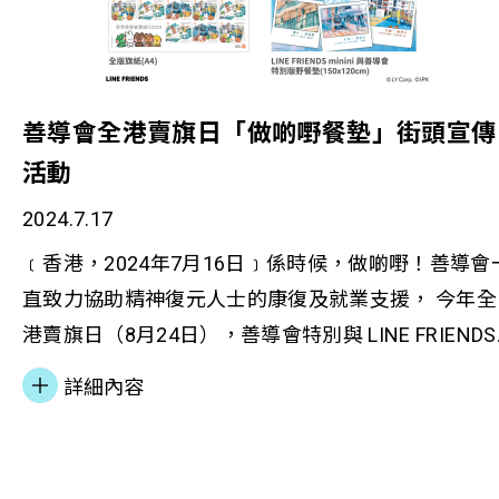
家庭建立互助網絡，創造進修和就業機會。 賦權培
和工作體驗對我的成長非常重要。，我現時爲置地公
動。 善導會總幹事李淑慧女士致辭時亦表示，「健
提升基層能力 蘇凱君強調，透過計劃期望能夠提升住
司的實習生，在社會企業責任部的實習過程中，讓我
康」是善匯服務模式重要元素，日後將舉辦不同的身
戶能力和信心，讓他們從受助者轉變為社區的貢獻
眼界更寬闊，未來這一年的實習計劃，對我將來事業
心靈健康活動，包括無火營養煮食比賽、健身及瑜珈
者。住戶可以成為社區導師，將所學回饋社區。同
善導會全港賣旗日「做啲嘢餐墊」街頭宣傳
發展必定有所裨益。」 「置地公司家基金」與善導
小組、睡眠健康教育工作坊等，培養街坊實踐健康生
時，計劃也積極促進跨階層互動，例如邀請國際學校
的合作充份體現集團為香港社會需要的一群推動正面
活動
活管理方式。另外，為了讓街坊在有更多向上流的機
學生為基層兒童提供功課輔導，既能提升學習效果，
的改變。過去四年，「置地公司家基金」投資逾 1.1
會，善匯亦會申請成為僱員再培訓局培訓中心，提供
2024.7.17
又能促進社會共融。「我們觀察到，當住戶有機會參
港元於各類社區項目，大大改善超過 50萬名受益人
就業、創業諮詢及生涯規劃服務，提升他們的理財及
與社區事務和決策過程時，他們的自信心和社區歸屬
﹝香港，2024年7月16日﹞係時候，做啲嘢！善導會
生活。基金與百多個非牟利社會服務夥伴合作，成功
創富能力，並建立義工隊及「善匯」的人才資料庫，
感都明顯提升。這種改變往往能延伸至其他生活層
直致力協助精神復元人士的康復及就業支援， 今年全
推行各項計劃，幫助解決與住屋有關的社會問題及支
幫助他們發展技能，透過每星期的糖水會、節慶活
面，例如更積極尋找就業機會或參與子女教育。」 
港賣旗日（8月24日），善導會特別與 LINE FRIENDS
援青年發展。 相關報導： Recruit Magazine 明報 - 
動、居民大會及互助小組，讓他們發揮所長，互相分
凱君期望，未來可以進一步深化跨界別合作。「只有
minini 推出特別版旗紙、野餐墊金旗套裝及義工紀念
地基金X善導會助少數族裔體驗職場 菲移民苦練中文
詳細內容
享技術，促進社羣之間的溝通和合作，在社區裡建立
通過社會各界的持續合作，才能建立起更完善的脫貧
品，同時與各界藝人合作，於本月中舉辦一連串街頭
盼當女警為不公義發聲
積極正面的社會資本。 典禮後戴副局長探訪兩個善
支援網絡。」事實上，善導會另一個突破性項目「賽
宣傳活動，號召公眾通過認捐野餐墊，為精神復元人
居民家庭。第一位探訪居民為趙生，他於五年前在海
馬會『拍住上』共居社區計劃」亦獲香港賽馬會慈善
士「做啲嘢」！ 「做啲嘢餐墊」街頭宣傳活動 「
外刑滿出獄，回流香港時並沒有家人或朋友的聯繫，