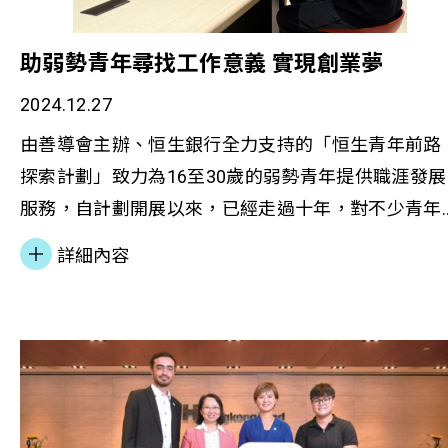
識，更為他們提供具體的儲蓄工具和動力。蘇凱君強
本，推動香港青年生涯發展服務之專業化進程。 相
調：「通過將居民日常財務挑戰轉化為學習機會，能
報導： 明報︱社聯至善獎頒發31個獎項 表揚社會
助弱勢青年尋找工作意義 實現創業夢
更有效地培養他們的理財能力。」 在就業支援層面
務機構服務經濟日報︱社聯「至善獎」2025頒發31
項目借助賽馬會躍升事業發展中心的資源，由資深人
2024.12.27
獎項 表揚社會服務界卓越成就 推動跨界協作 共創社
力資源顧問為住戶提供就業指導。透過深入了解住戶
福祉
由善導會主辦、恒生銀行全力支持的「恒生青年前路
的優勢和需求，結合專業的市場視野，協助他們開拓
探索計劃」致力為16至30歲的弱勢青年提供職涯發展
更廣闊的職業發展空間。這種全方位的支援模式已展
服務，自計劃開展以來，已經走過十年，對不少青年
現顯著成效，包括協助青年住戶透過數碼技能培訓實
人的職業生涯和人生道路產生了深遠的影響。 近年
詳細內容
現職業轉型，以及幫助單親家庭建立互助網絡，創造
社會大環境的轉變，如新冠肺炎疫情、人工智能(AI)
進修和就業機會。 賦權培訓提升基層能力 蘇凱君強
普及應用，以及疫情後的經濟環境、工作模式、市場
調，透過計劃期望能夠提升住戶能力和信心，讓他們
轉型，這些因素影響年青人對職涯規劃的觀點與追
從受助者轉變為社區的貢獻者。住戶可以成為社區導
求。隨時代變遷，「恒生青年前路探索計劃」的參加
師，將所學回饋社區。同時，計劃也積極促進跨階層
者也更多元化，除了弱勢青年，也包括更多高學歷的
互動，例如邀請國際學校學生為基層兒童提供功課輔
更生人士、精神復原青年、有特殊學習需要的青年