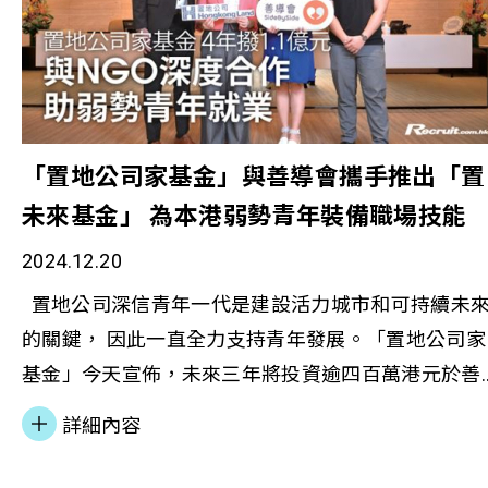
導，既能提升學習效果，又能促進社會共融。「我們
等。計劃在過去十年中，受惠人數共2,200位，當中
觀察到，當住戶有機會參與社區事務和決策過程時，
300位參加了工作實習或影子學習，並批出共127個
他們的自信心和社區歸屬感都明顯提升。這種改變往
業資助項目。 (左) 善導會總幹事李淑慧女士 (右) 恒
往能延伸至其他生活層面，例如更積極尋找就業機會
生銀行企業傳訊及社區投資總監羅淑雯女士 計劃內
或參與子女教育。」 蘇凱君期望，未來可以進一步
因應青年所需分階段加入不同元素，由開首集中創業
「置地公司家基金」與善導會攜手推出「置
化跨界別合作。「只有通過社會各界的持續合作，才
培訓及支援，延伸至影子學習(2017-2019)及工作實
未來基金」 為本港弱勢青年裝備職場技能
能建立起更完善的脫貧支援網絡。」事實上，善導會
(2020-2024) ，讓青年以不同方式體驗及探索職涯發
另一個突破性項目「賽馬會『拍住上』共居社區計
2024.12.20
的可能性。十年來的創業培訓及起動基金一直大受歡
劃」亦獲香港賽馬會慈善信託基金支持。該項目乃本
迎，近年批出的創業資助項目，多以個人興趣及專長
置地公司深信青年一代是建設活力城市和可持續未
港首個針對家外青年（16至26歲）和精神復元人士的
發展為業務，包括：客製化盲盒、點心教學、音樂製
的關鍵， 因此一直全力支持青年發展。「置地公司家
一站式住宿及發展支援服務。計劃透過共居模式，不
作、藝術教育、陶瓷手工藝品、攝影、咖啡產品及服
基金」今天宣佈，未來三年將投資逾四百萬港元於善
只解決住屋需求，更著重建立互助網絡，協助服務使
務和紋身。 善導會總幹事李淑慧女士表示：「感謝
導會的最新項目「置未來基金」，致力協助弱勢青年
用者克服人生轉折期的挑戰。
詳細內容
生銀行在過去十年來的堅定支持，透過『恒生青年前
提升職場所需技能和能力。非牟利社會服務機構善導
[1]https://www.oxfam.org.hk/tc/news-and-
路探索計劃』幫助弱勢青年尋找職涯方向，發展潛
會於一九五七年成立，一直致力推動社會共融，提供