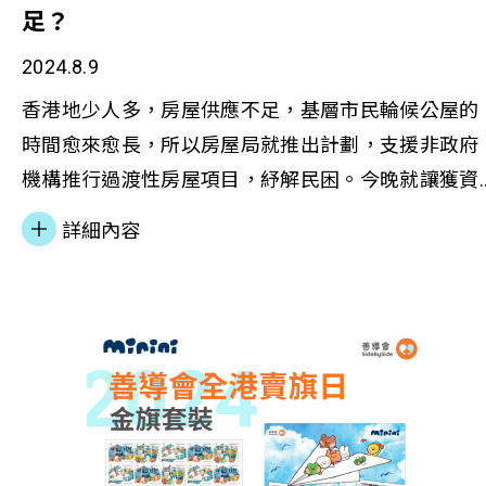
適應及創造力、關愛及同理心，以及社會互助網絡等
工作意義 明報︱更生青年入行做紋身 善導會助追夢
足？
款逾 1.1億港元支援各類社區項目 置地公司與善導會
信託基金支持，善匯以「H.O.M.E.」服務模式配合「
大家庭能力。 蘇凱君表示，計劃巧妙結合各界專業
合作始於 2021年，成功推出首個少數族裔青年職涯
2024.8.9
馬會躍見新生活計劃」的全新脫貧介入模式，使街坊
勢，創造多贏局面。在金融教育方面，銀行業策略夥
索計劃「自在地．活出真的你」，為逾 1,000名來自
實踐健康的生活模式，享有就業諮詢和培訓服務，建
香港地少人多，房屋供應不足，基層市民輪候公屋的
伴為基層家庭提供專門的理財工作坊，並設計高息戶
同族裔背景的青年提供職業培訓及輔導。「置地公司
立鄰舍互助網絡和增進社區參與，從而提升7大家庭
時間愈來愈長，所以房屋局就推出計劃，支援非政府
口和個人化理財指導。這種理論實踐並重的方式，不
家基金」進一步支持「自在地．活出真的你」最新計
力。 戴副局長致辭指「善匯」位於交通及民生配套
機構推行過渡性房屋項目，紓解民困。今晚就讓獲資
僅提升居民的理財知識，更為他們提供具體的儲蓄工
劃，透過度身訂造的職業探索計劃，提升少數族裔青
善的社區，是過渡性房屋項目其中一個「荀盤」。隨
助機構分享過渡性房屋計劃的詳情。點擊重溫：香港
具和動力。蘇凱君強調：「通過將居民日常財務挑戰
詳細內容
年的中文能力及職場技能，連繫多元職涯發展機會
著「簡約公屋」於2024-25年度開始分階段落成，主
電台網站#過渡性房屋#基層#房屋供應#房屋局#善
轉化為學習機會，能更有效地培養他們的理財能
有關合作計劃成效顯著，協助青年在學業上精益求
照顧輪候傳統公屋不少於三年的申請者（即「甲類租
會#鄭萃雯#崔潔彤
力。」 在就業支援層面，項目借助賽馬會躍升事業
精，規劃理想職涯，並促進他們在生活各個層面的成
戶」），過渡性房屋則可在繼續照顧「甲類租戶」之
展中心的資源，由資深人力資源顧問為住戶提供就業
長。不少受惠青年現已加入多間大型企業工作，當中
餘，亦可充分發揮其社區援助角色，幫助更多「乙類
指導。透過深入了解住戶的優勢和需求，結合專業的
包括置地公司在內。 擁有少數族裔背景﹑畢業於香
租戶」，例如居住於「劏房」但輪候傳統公屋未滿三
市場視野，協助他們開拓更廣闊的職業發展空間。這
城市大學的 Mellissa 分享其經歷：「能夠成功畢業於
年的人士，因此欣見善導會為「善匯」居民提供不同
種全方位的支援模式已展現顯著成效，包括協助青年
社會及行為科學系（犯罪學）是我努力奮鬥的成果。
社會服務，加強他們與社區的聯繫，從而建立他們的
住戶透過數碼技能培訓實現職業轉型，以及幫助單親
『自在地．活出真的你』計劃提供的職前預備工作坊
個人成就感，以至對社會的歸屬感，促進他們向上流