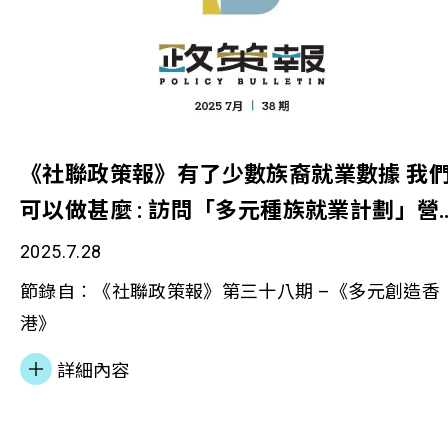
觀，在專業社工與社區支援下，重塑「守法與共融」
的新身份。 這次合作標誌着社會不同界別攜手推動
「圍牆內外」的連結——讓每一位願意改變的人，都
獲得同行與支持，重啟人生新旅程。 特別感謝 署理懲
教署署長 吳超覺先生 香港賽馬會慈善事務部主管（
《社聯政策報》有了少數族裔就業數據 我
育、青年）應鳳秀女士 善導會執行委員會主席 潘兆
可以做甚麼 : 訪問「多元種族就業計劃」營
法官 香港大學社會科學學院署任院長 方偉晶教授 及所
運機構
2025.7.28
有合作夥伴、前線同工的參與與付出。 讓我們一同
「連線啟程」打氣，攜手推動「自在共融」，助更生
節錄自︰《社聯政策報》第三十八期 –《多元創造香
人士踏上希望新路！
港》
詳細內容