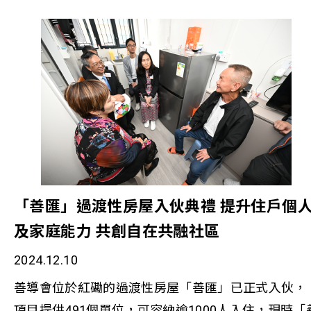
publication/the-wealth-gap-in-hong-kong-surges-to
能。經過十年變遷，時下Z世代年輕人面臨的挑戰和
各項服務種類包括就業、社區與文化共融、精神健
819-times-elderly-poverty-exceed-580000 [2]
求，已與當初的追求有所不同，慶幸計劃能夠緊貼青
康、住宿服務、社會康復服務及社區教育。 「置未
https://soco.org.hk/pr20250101/ 香港作為全球金
年的脈搏，不斷檢視和更新服務。」 恒生銀行企業
基金」主要協助更生青年，透過建立持續的資助機
中心，縱然擁有穩健的經濟基礎，但同時存在嚴峻的
訊及社區投資總監羅淑雯女士表示：「恒生銀行一直
制，協助他們進修以提升現有技能及開拓新技能。在
貧富懸殊問題。根據樂施會2024年報告，香港整體貧
支持年青人發展。我們與社福機構的合作，提供的並
「置地公司家基金」的支持下，「置未來基金」在未
窮率已達20.2%，超過139萬人處於貧窮狀態[1]。比
不單是資金上的支持，還有專業知識的分享和人脈網
來三年將為成功申請人士提供最高達五萬港元的貸
本港最低及最高收入家庭月入中位數，貧富差距更由
絡的聯繫。與善導會的合作，正正可以讓我們為有需
款，讓他們報讀個人及專業發展進修課程。此舉不但
2019年的34.3倍驟升至2024年的81.9倍，反映香港
要的年青人提供不同機會，讓他們得到更實質的幫
幫助弱勢青年在未來職場中保持競爭力，鼓勵年青人
會財富分配極度不均。這種懸殊差距不只影響社會穩
助。」 (左起) 善導會總幹事李淑慧女士、恒生銀行
向上流動，為他們的未來鋪路。「置未來基金」為有
定，更可能阻礙經濟的可持續發展。 為應對這一挑
「善匯」過渡性房屋入伙典禮 提升住戶個
業傳訊及社區投資總監羅淑雯女士、計劃參加者家
迫切需要的青年解決燃眉之急，長遠而言更推動本港
戰，特區政府雖然先後推出多項扶貧政策，但即使在
及家庭能力 共創自在共融社區
偉、計劃參加者阿諾 計劃參加者家偉表示：「2023
建立健康的人力資源體系。 過去六十多年來，善導
經濟增長的同時，「貧富懸殊」和「貧者愈貧」的問
年當我在工作迷失方向時，參加了善導會的「恒生青
2024.12.10
透過多元化的計劃，服務年青人及其家庭，當中包
題依然未見逆轉。根據兒童權利關注會的調查[2]，香
年前路探索計劃」。這個計劃如同一扇窗，讓我有機
括：生涯及職涯規劃發展服務、師友指導計劃實習機
善導會位於紅磡的過渡性房屋「善匯」已正式入伙，
港的經濟增長未能惠及所有階層；即使政府成立扶貧
會接觸不同的行業，重新思考工作對自己的真正意
會﹑技能培訓及給予資源支援。「置地公司家基金」
項目提供491個單位，可容納逾1000人入住，現時「