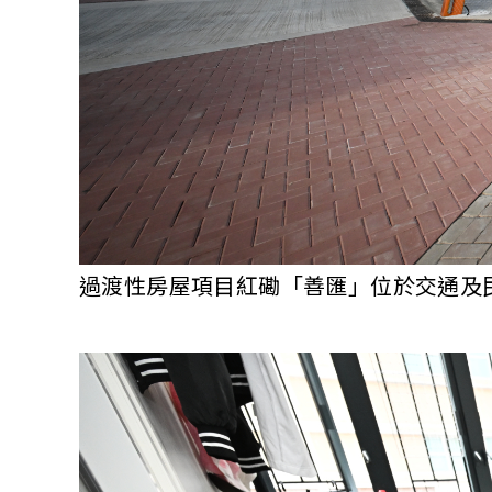
過渡性房屋項目紅磡「善匯」位於交通及