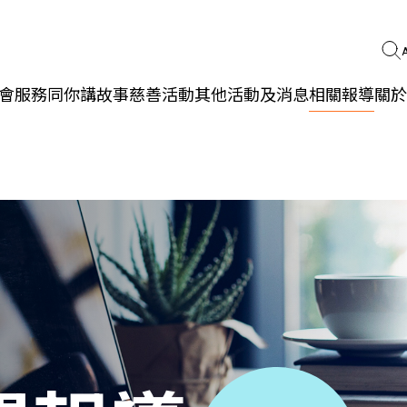
會服務
同你講故事
慈善活動
其他活動及消息
相關報導
關於
更生同行
精神健康
職能發展
社區教育
多元共融
社區連繫