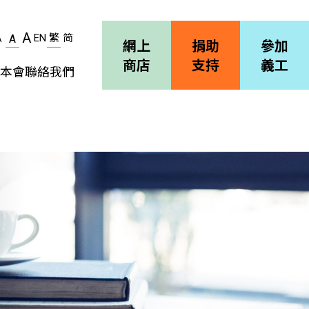
A
EN
繁
简
A
A
網上
捐助
參加
商店
支持
義工
本會
聯絡我們
機構簡介
善導會刊物
職位空缺
招標通告