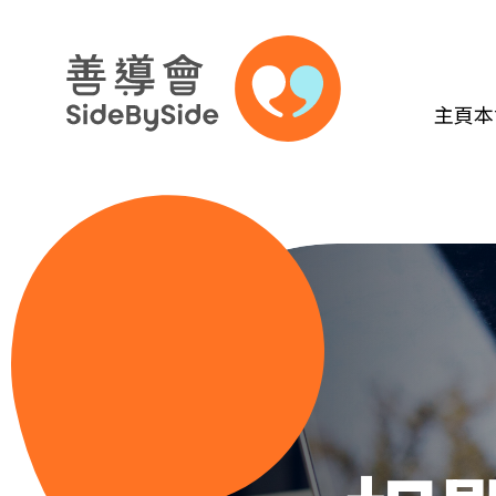
主頁
本
跳到內容（按回車鍵）