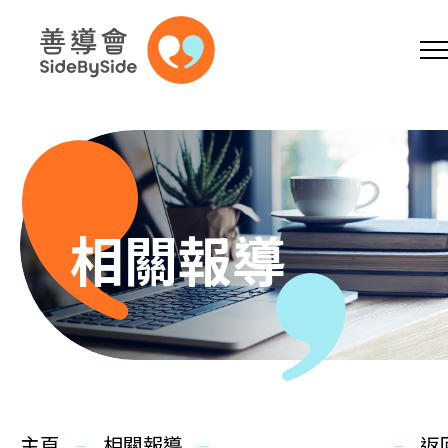
網上商店
捐助支持
參加義工
跳到內容（按回車鍵）
A
A
EN
繁
简
A
相關報導
主頁
本會服務
主頁
相關報導
返