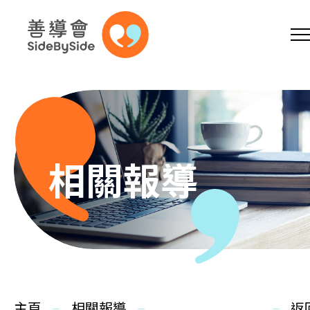
網上商店
捐助支持
參加義工
跳到內容（按回車鍵）
A
A
EN
繁
简
A
相關報導
主頁
本會服務
主頁
相關報導
返