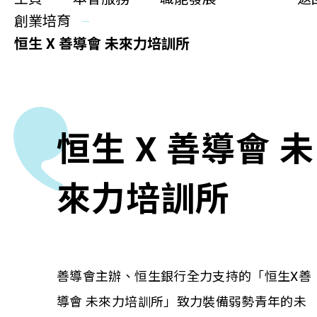
更生同行
創業培育
精神健康
恒生 X 善導會 未來力培訓所
職能發展
社區教育
恒生 X 善導會 未
多元共融
社區連繫
來力培訓所
同你講故事
慈善活動
善導會主辦、恒生銀行全力支持的「恒生X善
導會 未來力培訓所」致力裝備弱勢青年的未
其他活動及消息