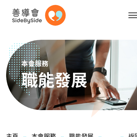
網上商店
捐助支持
參加義工
跳到內容（按回車鍵）
A
A
EN
繁
简
A
本會服務
職能發展
主頁
本會服務
主頁
本會服務
職能發展
返