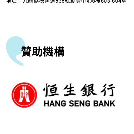
地址︰九龍荔枝角道838號勵豐中心6樓603-604室
贊助機構