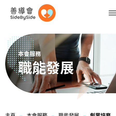
網上商店
捐助支持
參加義工
跳到內容（按回車鍵）
A
A
EN
繁
简
A
本會服務
職能發展
主頁
本會服務
主頁
本會服務
職能發展
創業培育