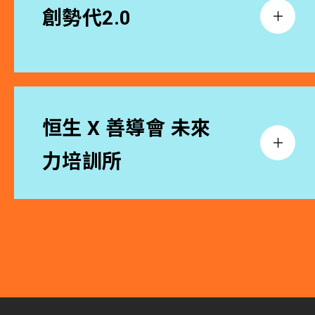
創勢代2.0
恒生 X 善導會 未來
力培訓所