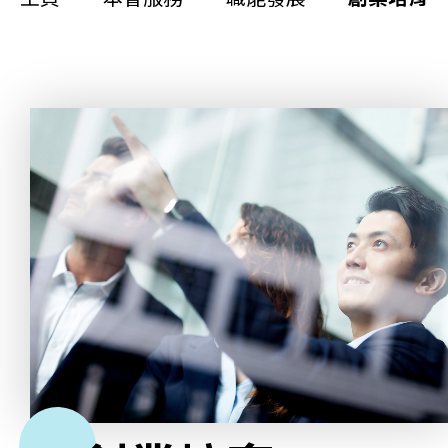
更生同行
精神健康
職能發展
社區教育
多元共融
社區連繫
同你講故事
慈善活動
其他活動及消息