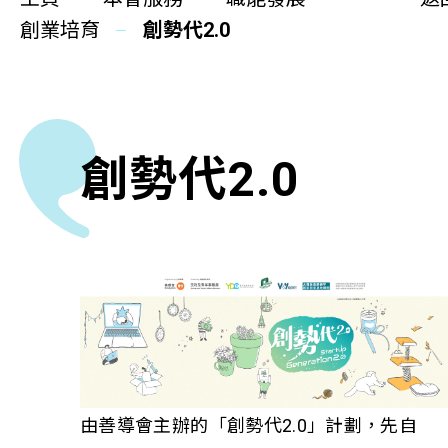
更生同行
創業培育
創勢代2.0
精神健康
職能發展
社區教育
創勢代2.0
多元共融
社區連繫
同你講故事
慈善活動
由善導會主辦的「創勢代2.0」計劃，先自
其他活動及消息