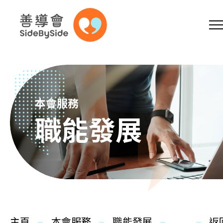
網上商店
捐助支持
參加義工
跳到內容（按回車鍵）
A
A
EN
繁
简
A
本會服務
職能發展
主頁
本會服務
主頁
本會服務
職能發展
返