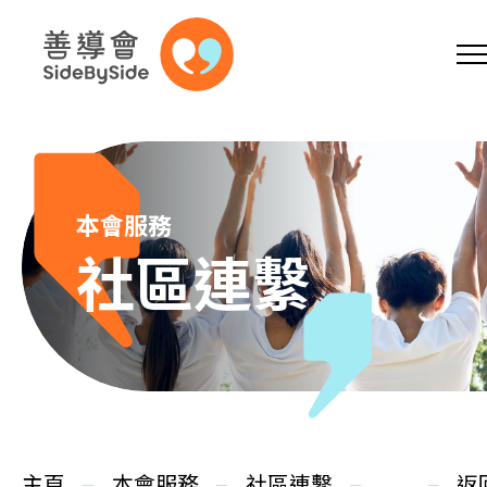
網上商店
捐助支持
參加義工
跳到內容（按回車鍵）
A
A
EN
繁
简
A
本會服務
社區連繫
主頁
本會服務
主頁
本會服務
社區連繫
返