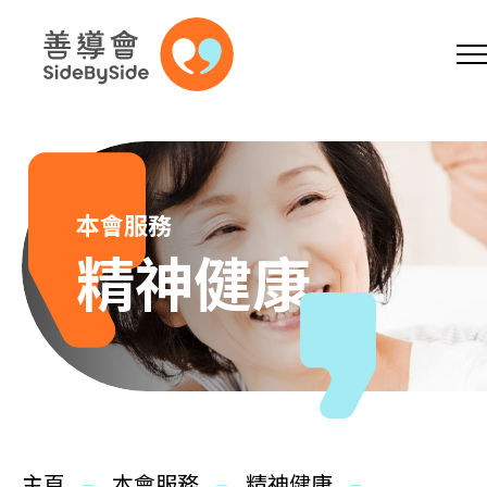
網上商店
捐助支持
參加義工
跳到內容（按回車鍵）
A
A
EN
繁
简
A
本會服務
精神健康
主頁
本會服務
主頁
本會服務
精神健康