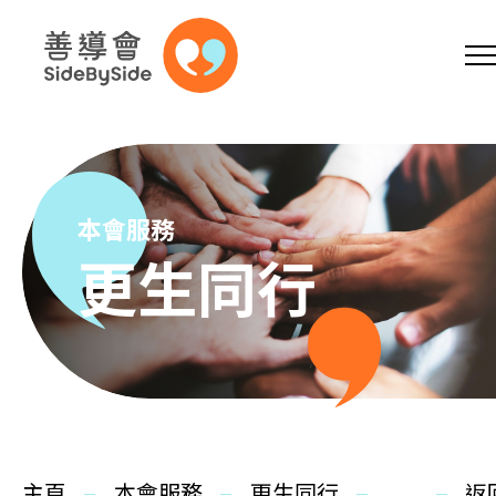
網上商店
捐助支持
參加義工
跳到內容（按回車鍵）
A
A
EN
繁
简
A
本會服務
更生同行
主頁
本會服務
主頁
本會服務
更生同行
返