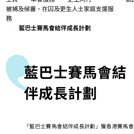
更生同行
被捕及候審、在囚及更生人士家庭支援服
精神健康
務
藍巴士賽馬會結伴成長計劃
職能發展
社區教育
多元共融
藍巴士賽馬會結
社區連繫
伴成長計劃
同你講故事
慈善活動
「藍巴士賽馬會結伴成長計劃」獲香港賽馬會
其他活動及消息