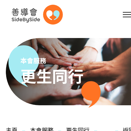
網上商店
捐助支持
參加義工
跳到內容（按回車鍵）
A
A
EN
繁
简
A
本會服務
更生同行
主頁
本會服務
主頁
本會服務
更生同行
返