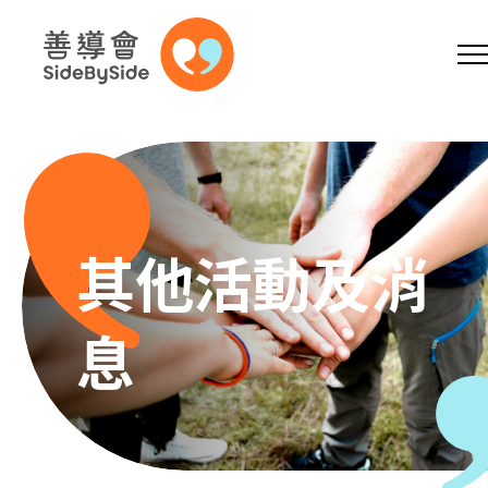
網上商店
捐助支持
參加義工
跳到內容（按回車鍵）
A
A
EN
繁
简
A
其他活動及消
息
主頁
本會服務